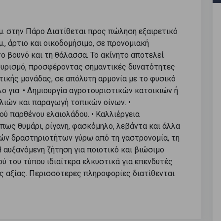
μ. στην Πάρο Διατίθεται προς πώληση εξαιρετικό
., άρτιο και οικοδομήσιμο, σε προνομιακή
ο βουνό και τη θάλασσα. Το ακίνητο αποτελεί
τουρισμό, προσφέροντας σημαντικές δυνατότητες
ικής μονάδας, σε απόλυτη αρμονία με το φυσικό
λο για: • Δημιουργία αγροτουριστικών κατοικιών ή
ελιών και παραγωγή τοπικών οίνων. •
ού παρθένου ελαιολάδου. • Καλλιέργεια
ως θυμάρι, ρίγανη, φασκόμηλο, λεβάντα και άλλα
κών δραστηριοτήτων γύρω από τη γαστρονομία, τη
Η αυξανόμενη ζήτηση για ποιοτικό και βιώσιμο
ύ του τύπου ιδιαίτερα ελκυστικά για επενδυτές
ς αξίας. Περισσότερες πληροφορίες διατίθενται