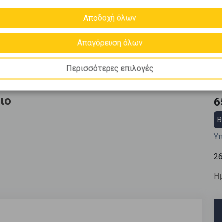
Αποδοχή όλων
Απαγόρευση όλων
Περισσότερες επιλογές
ιο
6
Β
Υπ
2
Ημ