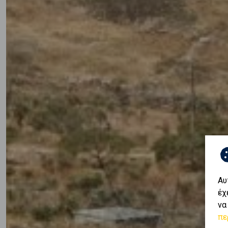
Αυ
έχ
να
πε