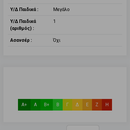
Υ/Δ Παιδικά :
Μεγάλο
Υ/Δ Παιδικά
1
(αριθμός) :
Ασανσέρ :
Όχι
Α+
Α
Β+
Β
Γ
Δ
Ε
Ζ
Η