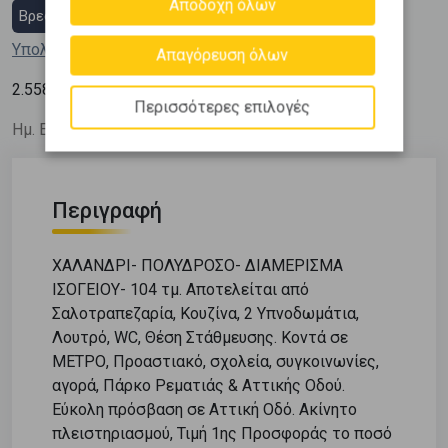
Αποδοχή όλων
Βρες στεγαστικό δάνειο
Υπολόγισε τη δόση μου
Απαγόρευση όλων
2
2.558
€ / m
Περισσότερες επιλογές
Ημ. Ενημέρωσης: 22/07/26
Περιγραφή
ΧΑΛΑΝΔΡΙ- ΠΟΛΥΔΡΟΣΟ- ΔΙΑΜΕΡΙΣΜΑ
ΙΣΟΓΕΙΟΥ- 104 τμ. Αποτελείται από
Σαλοτραπεζαρία, Κουζίνα, 2 Υπνοδωμάτια,
Λουτρό, WC, Θέση Στάθμευσης. Κοντά σε
ΜΕΤΡΟ, Προαστιακό, σχολεία, συγκοινωνίες,
αγορά, Πάρκο Ρεματιάς & Αττικής Οδού.
Εύκολη πρόσβαση σε Αττική Οδό. Ακίνητο
πλειστηριασμού, Τιμή 1ης Προσφοράς το ποσό