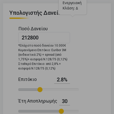
Ενεργειακή 
Κλάση: Δ
Υπολογιστής Δανείου
Ποσό Δανείου
*Ελάχιστο ποσό δανείου 10.000€
Κυμαινόμενο Επιτόκιο: Euribor 3M
(ενδεικτικά 2%) + spread (από
1,75%)+ εισφορά Ν.128/75 (0,12%)
Σταθερό Επιτόκιο: από 2,8% +
εισφορά Ν.128/75 (0,12%)
Επιτόκιο
2.8%
Έτη Αποπληρωμής
30