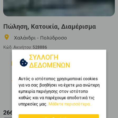
Πώληση, Κατοικία, Διαμέρισμα
Χαλάνδρι - Πολύδροσο
Κώδ. Ακινήτου:
528886
ΣΥΛΛΟΓΗ
Δωμάτια
Μπάνια
ΔΕΔΟΜΕΝΩΝ
2
1
Όροφος
Θέση Στάθμευσης
Αυτός ο ιστότοπος χρησιμοποιεί cookies
0 (Ισόγειο)
1
για να σας βοηθήσει να έχετε μια ανώτερη
Εμβαδόν
Κατασκευή
εμπειρία περιήγησης στον ιστότοπο
2
104 m
1985
καθώς και να παρέχουμε αποδοτικά τις
υπηρεσίες μας.
Μάθετε περισσότερα...
266.000 €