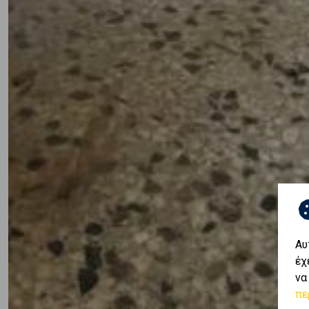
Αυ
έχ
να
πε