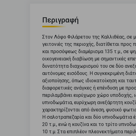
Περιγραφή
Στον Λόφο Φιλάρετου της Καλλιθέας, σε μ
γειτονιές της περιοχής, διατίθεται προς 
και προσόψεως διαμέρισμα 135 τ.μ., σε ψη
οικογενειακή διαβίωση με σημαντικές επεν
δυνατότητα διαχωρισμού του σε δύο ανεξ
αυτόνομες εισόδους. Η συγκεκριμένη διά
αξιοποίησης, όπως ιδιοκατοίκηση και ταυ
διαφορετικές ανάγκες ή επένδυση με προ
περιλαμβάνει ευρύχωρο χώρο υποδοχής, ι
υπνοδωμάτια, ευρύχωρη ανεξάρτητη κουζίν
χαρακτηρίζονται από άνεση, φυσικό φωτισ
Η σαλοτραπεζαρία και δύο υπνοδωμάτια 
20 τ.μ., ενώ η κουζίνα και το τρίτο υπνο
10 τ.μ. Στα επιπλέον πλεονεκτήματα περι