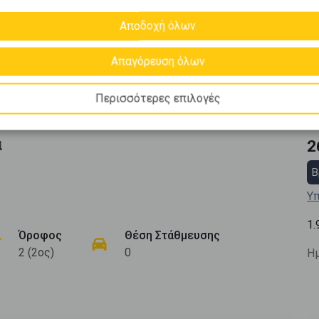
Αποδοχή όλων
Απαγόρευση όλων
Περισσότερες επιλογές
α
2
Β
Υπ
1.
Όροφος
Θέση Στάθμευσης
2 (2ος)
0
Ημ