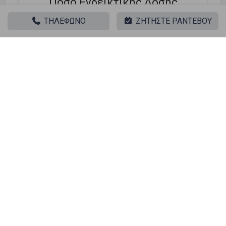
Ποσό Ενδεικτικής Δόσης
991 €
ΤΗΛΕΦΩΝΟ
ΖΗΤΗΣΤΕ ΡΑΝΤΕΒΟΥ
Τελικό Επιτόκιο:
2.9%
*Tο τελικό επιτόκιο διαμορφώνεται βάσει του προγράμματος του
στεγαστικού δανείου (κυμαινόμενο, υβριδικό, σταθερό) και του
προφίλ του δανειολήπτη.
Ψάχνετε για το τέλειο σπίτι; Λάβετε τη χρηματοδότηση
που χρειάζεστε! Κάντε κλικ στο κουμπί παρακάτω για
να δηλώσετε το ενδιαφέρον σας για ένα στεγαστικό
δάνειο.
Φόρμα Ενδιαφέροντος
Παρόμοιες αναζητήσεις