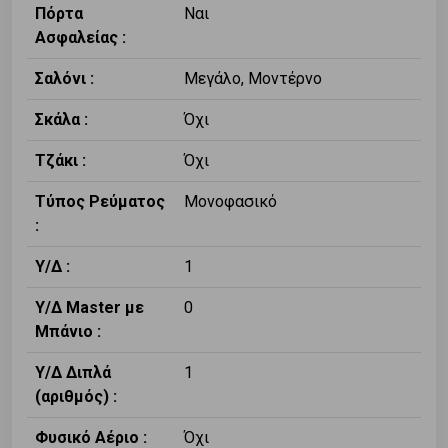
Πόρτα
Ναι
Ασφαλείας :
Σαλόνι :
Μεγάλο, Μοντέρνο
Σκάλα :
Όχι
Τζάκι :
Όχι
Τύπος Ρεύματος
Μονοφασικό
:
Υ/Δ :
1
Υ/Δ Master με
0
Μπάνιο :
Υ/Δ Διπλά
1
(αριθμός) :
Φυσικό Αέριο :
Όχι