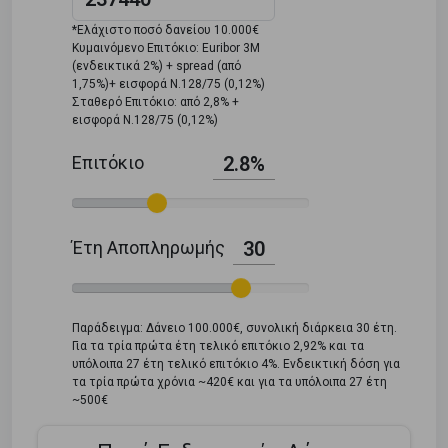
*Ελάχιστο ποσό δανείου 10.000€
Κυμαινόμενο Επιτόκιο: Euribor 3M
(ενδεικτικά 2%) + spread (από
1,75%)+ εισφορά Ν.128/75 (0,12%)
Σταθερό Επιτόκιο: από 2,8% +
εισφορά Ν.128/75 (0,12%)
Επιτόκιο
2.8%
Έτη Αποπληρωμής
30
Παράδειγμα: Δάνειο 100.000€, συνολική διάρκεια 30 έτη.
Για τα τρία πρώτα έτη τελικό επιτόκιο 2,92% και τα
υπόλοιπα 27 έτη τελικό επιτόκιο 4%. Ενδεικτική δόση για
τα τρία πρώτα χρόνια ~420€ και για τα υπόλοιπα 27 έτη
~500€