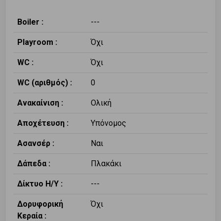
Boiler :
---
Playroom :
Όχι
WC :
Όχι
WC (αριθμός) :
0
Ανακαίνιση :
Ολική
Αποχέτευση :
Υπόνομος
Ασανσέρ :
Ναι
Δάπεδα :
Πλακάκι
Δίκτυο Η/Υ :
---
Δορυφορική
Όχι
Κεραία :