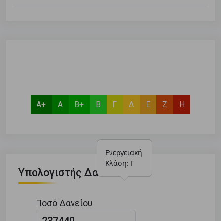
Α+
Α
Β+
Β
Γ
Δ
Ε
Ζ
Η
Ενεργειακή 
Κλάση: Γ
Υπολογιστής Δανείου
Ποσό Δανείου