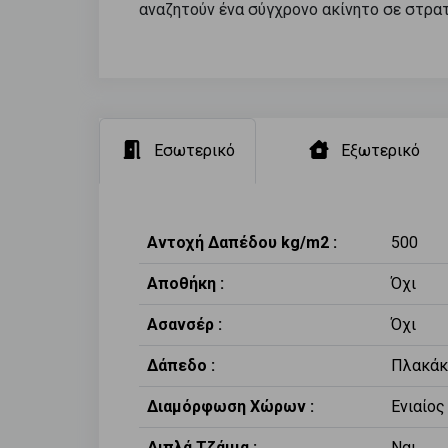
αναζητούν ένα σύγχρονο ακίνητο σε στρατ
Εσωτερικό
Εξωτερικό
Αντοχή Δαπέδου kg/m2 :
500
Αποθήκη :
Όχι
Ασανσέρ :
Όχι
Δάπεδο :
Πλακάκ
Διαμόρφωση Χώρων :
Ενιαίο
Διπλά Τζάμια :
Ναι