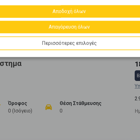
Αποδοχή όλων
Απαγόρευση όλων
Περισσότερες επιλογές
άστημα
1
Β
Υπ
2.
Όροφος
Θέση Στάθμευσης
0 (Ισόγειο)
0
Ημ