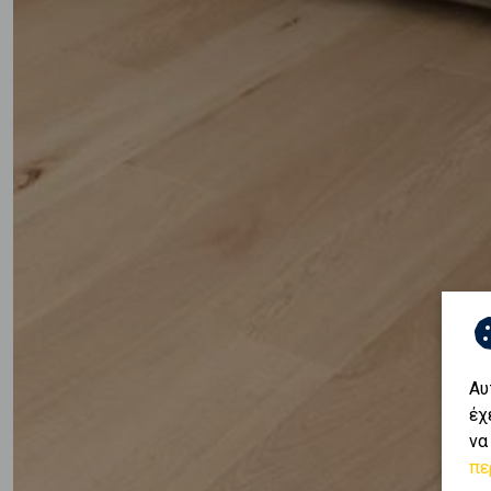
Αυ
έχ
να
πε