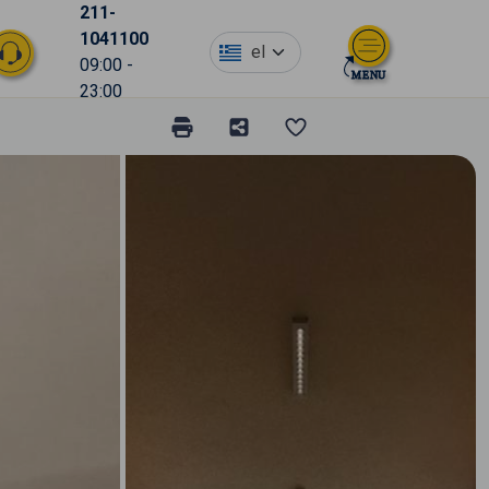
211-
1041100
el
09:00 -
23:00