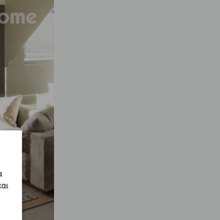
α
και