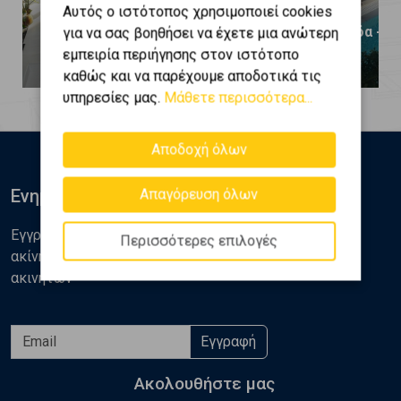
Αυτός ο ιστότοπος χρησιμοποιεί cookies
Γλυφάδα - Γκολφ
Γλυφάδα - Γ
για να σας βοηθήσει να έχετε μια ανώτερη
εμπειρία περιήγησης στον ιστότοπο
2.500 €
2.400 €
καθώς και να παρέχουμε αποδοτικά τις
υπηρεσίες μας.
Μάθετε περισσότερα...
Αποδοχή όλων
Ενημερωθείτε
Απαγόρευση όλων
Εγγραφείτε στο newsletter της Golden Home για νέα
Περισσότερες επιλογές
ακίνητα, αναλύσεις και διάφορα θέματα της αγοράς
ακινήτων
Εγγραφή
Ακολουθήστε μας