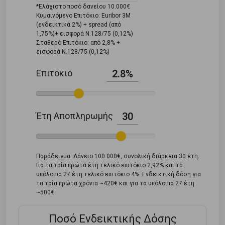
*Ελάχιστο ποσό δανείου 10.000€
Κυμαινόμενο Επιτόκιο: Euribor 3M
(ενδεικτικά 2%) + spread (από
1,75%)+ εισφορά Ν.128/75 (0,12%)
Σταθερό Επιτόκιο: από 2,8% +
εισφορά Ν.128/75 (0,12%)
Επιτόκιο
2.8%
Έτη Αποπληρωμής
30
Παράδειγμα: Δάνειο 100.000€, συνολική διάρκεια 30 έτη.
Για τα τρία πρώτα έτη τελικό επιτόκιο 2,92% και τα
υπόλοιπα 27 έτη τελικό επιτόκιο 4%. Ενδεικτική δόση για
τα τρία πρώτα χρόνια ~420€ και για τα υπόλοιπα 27 έτη
~500€
Ποσό Ενδεικτικής Δόσης