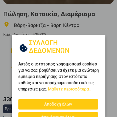
Πώληση, Κατοικία, Διαμέρισμα
Βάρη-Βάρκιζα - Βάρη Κέντρο
Κώδ. Ακινήτου:
529808
ΣΥΛΛΟΓΗ
Δωμάτια
Μπάνια
ΔΕΔΟΜΕΝΩΝ
1
1
Όροφος
Εμβαδόν
Αυτός ο ιστότοπος χρησιμοποιεί cookies
2
1 (1ος)
60 m
για να σας βοηθήσει να έχετε μια ανώτερη
εμπειρία περιήγησης στον ιστότοπο
Κατασκευή
καθώς και να παρέχουμε αποδοτικά τις
2025
υπηρεσίες μας.
Μάθετε περισσότερα...
330.000 €
Αποδοχή όλων
Βρες στεγαστικό δάνειο