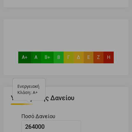
Α+
Α
Β+
Β
Γ
Δ
Ε
Ζ
Η
Ενεργειακή 
Κλάση: Α+
Υπολογιστής Δανείου
Ποσό Δανείου