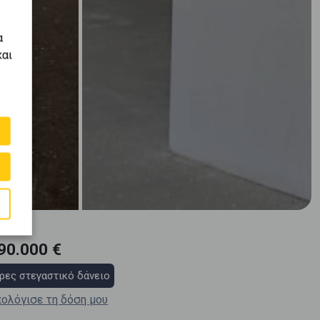
α
και
90.000 €
ρες στεγαστικό δάνειο
ολόγισε τη δόση μου