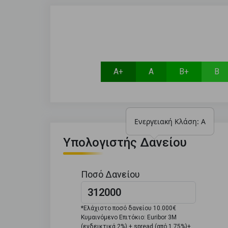
Α+
Α
Β+
Β
Ενεργειακή Κλάση: Α
Υπολογιστής Δανείου
Ποσό Δανείου
*Ελάχιστο ποσό δανείου 10.000€
Κυμαινόμενο Επιτόκιο: Euribor 3M
(ενδεικτικά 2%) + spread (από 1,75%)+