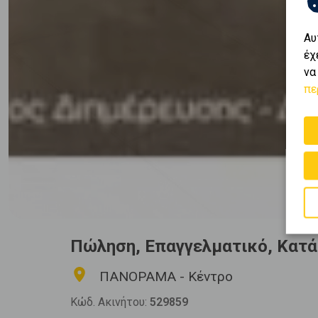
Αυ
έχ
να
πε
Πώληση, Επαγγελματικό, Κατ
ΠΑΝΟΡΑΜΑ - Κέντρο
Κώδ. Ακινήτου:
529859