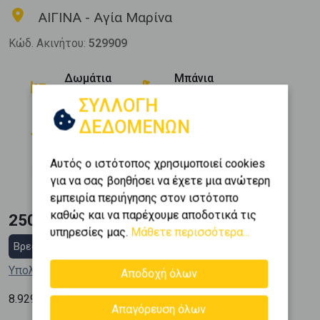
ΑΙΓΙΝΑ - Αγία Μαρίνα
Κώδ. Ακινήτου:
529909
Δωμάτια
Μπάνια
1
1
ΣΥΛΛΟΓΗ
Όροφος
Εμβαδόν
ΔΕΔΟΜΕΝΩΝ
2
0 (Ισόγειο)
28 m
Κατασκευή
Αυτός ο ιστότοπος χρησιμοποιεί cookies
2026
για να σας βοηθήσει να έχετε μια ανώτερη
εμπειρία περιήγησης στον ιστότοπο
καθώς και να παρέχουμε αποδοτικά τις
250.000 €
υπηρεσίες μας.
Μάθετε περισσότερα...
Βρες στεγαστικό δάνειο
Υπολόγισε τη δόση μου
Αποδοχή όλων
2
8.929
€ / m
Απαγόρευση όλων