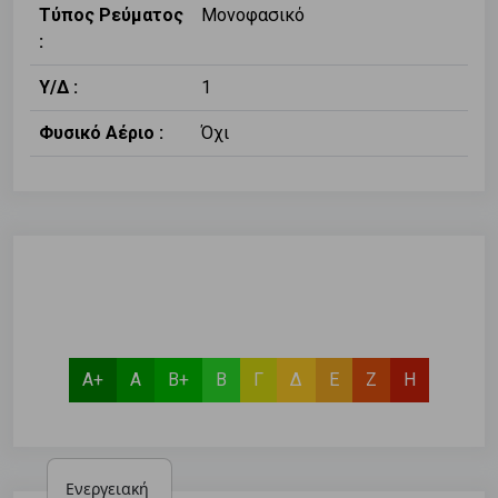
Τύπος Ρεύματος
Μονοφασικό
:
Υ/Δ :
1
Φυσικό Αέριο :
Όχι
Α+
Α
Β+
Β
Γ
Δ
Ε
Ζ
Η
Ενεργειακή 