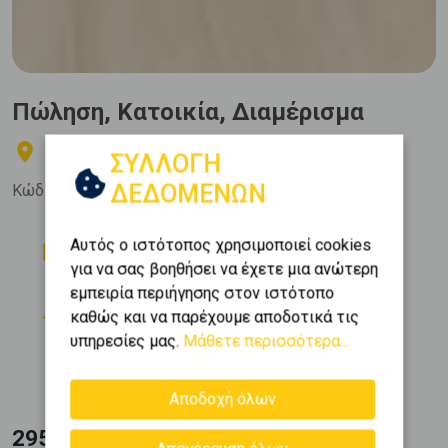
Πώληση, Κατοικία, Διαμέρισμα
Κέντρο - Πλατεία Βάθης
ΣΥΛΛΟΓΗ
ΔΕΔΟΜΕΝΩΝ
Κώδ. Ακινήτου:
530156
Δωμάτια
Μπάνια
Αυτός ο ιστότοπος χρησιμοποιεί cookies
2
1
για να σας βοηθήσει να έχετε μια ανώτερη
εμπειρία περιήγησης στον ιστότοπο
Όροφος
Εμβαδόν
καθώς και να παρέχουμε αποδοτικά τις
2
2 (2ος)
85 m
υπηρεσίες μας.
Μάθετε περισσότερα...
Κατασκευή
1970
Αποδοχή όλων
295.000 €