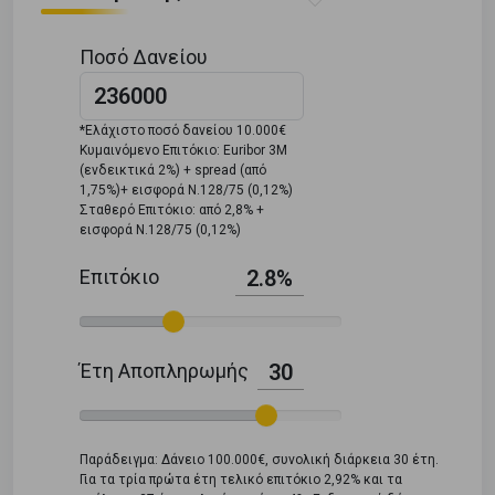
Ποσό Δανείου
*Ελάχιστο ποσό δανείου 10.000€
Κυμαινόμενο Επιτόκιο: Euribor 3M
(ενδεικτικά 2%) + spread (από
1,75%)+ εισφορά Ν.128/75 (0,12%)
Σταθερό Επιτόκιο: από 2,8% +
εισφορά Ν.128/75 (0,12%)
Επιτόκιο
2.8%
Έτη Αποπληρωμής
30
Παράδειγμα: Δάνειο 100.000€, συνολική διάρκεια 30 έτη.
Για τα τρία πρώτα έτη τελικό επιτόκιο 2,92% και τα