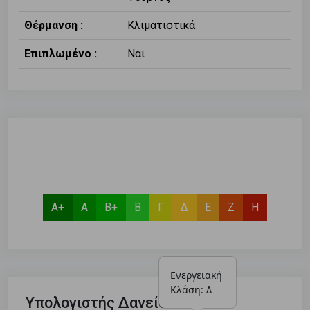
Θέρμανση :
Κλιματιστικά
Επιπλωμένο :
Ναι
Α+
Α
Β+
Β
Γ
Δ
Ε
Ζ
Η
Ενεργειακή 
Κλάση: Δ
Υπολογιστής Δανείου