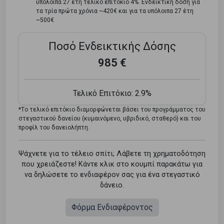
υπόλοιπα 27 έτη τελικό επιτόκιο 4%. Ενδεικτική δόση για
τα τρία πρώτα χρόνια ~420€ και για τα υπόλοιπα 27 έτη
~500€
Ποσό Ενδεικτικής Δόσης
985 €
Τελικό Επιτόκιο:
2.9%
*Tο τελικό επιτόκιο διαμορφώνεται βάσει του προγράμματος του
στεγαστικού δανείου (κυμαινόμενο, υβριδικό, σταθερό) και του
προφίλ του δανειολήπτη.
Ψάχνετε για το τέλειο σπίτι; Λάβετε τη χρηματοδότηση
που χρειάζεστε! Κάντε κλικ στο κουμπί παρακάτω για
να δηλώσετε το ενδιαφέρον σας για ένα στεγαστικό
δάνειο.
Φόρμα Ενδιαφέροντος