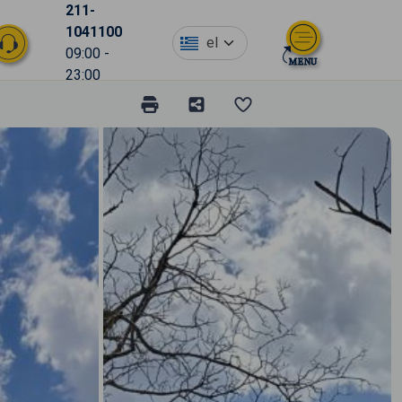
211-
1041100
el
09:00 -
23:00