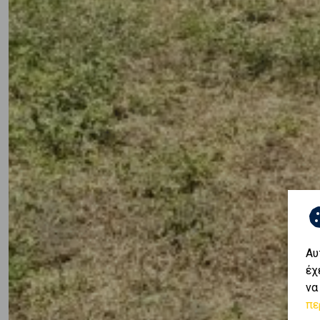
Αυ
έχ
να
πε