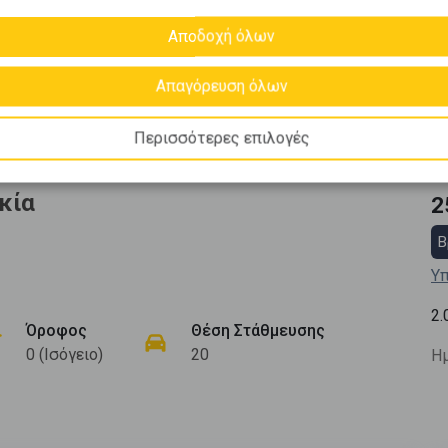
Αποδοχή όλων
Απαγόρευση όλων
Περισσότερες επιλογές
κία
2
Β
Υπ
2.
Όροφος
Θέση Στάθμευσης
0 (Ισόγειο)
20
Ημ