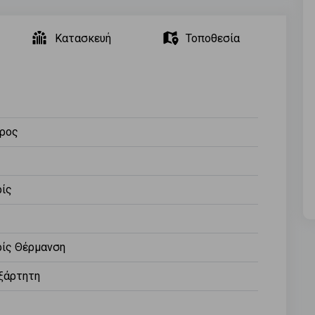
Κατασκευή
Τοποθεσία
ρος
ίς
ίς Θέρμανση
ξάρτητη