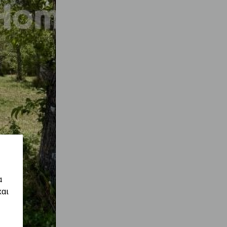
α
και