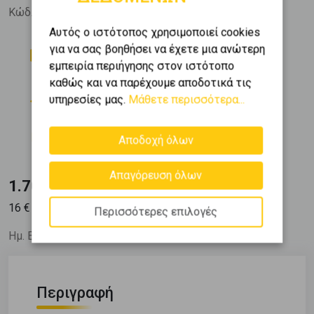
Κώδ. Ακινήτου:
530299
Αυτός ο ιστότοπος χρησιμοποιεί cookies
Δωμάτια
Μπάνια
για να σας βοηθήσει να έχετε μια ανώτερη
3
1
εμπειρία περιήγησης στον ιστότοπο
καθώς και να παρέχουμε αποδοτικά τις
Όροφος
Εμβαδόν
υπηρεσίες μας.
Μάθετε περισσότερα...
2
2 (2ος)
108 m
Κατασκευή
Αποδοχή όλων
1967
Απαγόρευση όλων
1.700 €
2
16
€ / m
Περισσότερες επιλογές
Ημ. Ενημέρωσης: 14/07/26
Περιγραφή