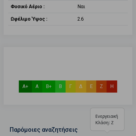
Φυσικό Αέριο :
Ναι
Ωφέλιμο Ύψος :
2.6
Α+
Α
Β+
Β
Γ
Δ
Ε
Ζ
Η
Ενεργειακή 
Κλάση: Ζ
Παρόμοιες αναζητήσεις