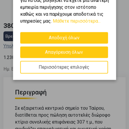
για να σας βοηθήσει να έχετε μια ανώτερη
Κατασκευή
εμπειρία περιήγησης στον ιστότοπο
1980
καθώς και να παρέχουμε αποδοτικά τις
υπηρεσίες μας.
Μάθετε περισσότερα...
380.000 €
Βρες στεγαστικό δάνειο
Αποδοχή όλων
Υπολόγισε τη δόση μου
Απαγόρευση όλων
2
1.238
€ / m
Περισσότερες επιλογές
Ημ. Ενημέρωσης: 08/07/26
Περιγραφή
Σε εξαιρετικά κεντρικό σημείο του Ταύρου,
διατίθεται προς πώληση αυτοτελές διώροφο
κτίριο συνολικής επιφάνειας 307 τ.μ., που
συνδυάζει επαγγελματική και οικιστική χρήση,