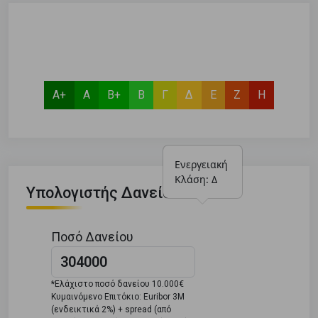
Α+
Α
Β+
Β
Γ
Δ
Ε
Ζ
Η
Ενεργειακή 
Κλάση: Δ
Υπολογιστής Δανείου
Ποσό Δανείου
*Ελάχιστο ποσό δανείου 10.000€
Κυμαινόμενο Επιτόκιο: Euribor 3M
(ενδεικτικά 2%) + spread (από