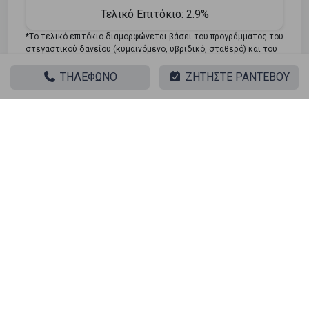
Τελικό Επιτόκιο:
2.9%
*Tο τελικό επιτόκιο διαμορφώνεται βάσει του προγράμματος του
στεγαστικού δανείου (κυμαινόμενο, υβριδικό, σταθερό) και του
προφίλ του δανειολήπτη.
ΤΗΛΕΦΩΝΟ
ΖΗΤΗΣΤΕ ΡΑΝΤΕΒΟΥ
Ψάχνετε για το τέλειο σπίτι; Λάβετε τη χρηματοδότηση
που χρειάζεστε! Κάντε κλικ στο κουμπί παρακάτω για
να δηλώσετε το ενδιαφέρον σας για ένα στεγαστικό
δάνειο.
Φόρμα Ενδιαφέροντος
Παρόμοιες αναζητήσεις
Πώληση Κατοικία Ταυρος - Κέντρο
Πώληση Αποθήκες Ταυρος - Κέντρο
Πώληση Γκαρσονιέρες Ταυρος - Κέντρο