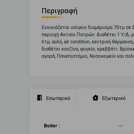
Περιγραφή
Ενοικιάζεται ισόγειο διαμέρισμα 70τμ σ
περιοχή Ακταίο Πατρών. Διαθέτει 1 Υ/Δ, μ
6τμ, αυλή, air condition, κεντρική θέρμανσ
διαθέτει κουζίνα, ψυγείο, κρεββάτι. Βρίσ
αγορά, Πανεπιστήμιο, Νοσοκομείο και πολ
Εσωτερικό
Εξωτερικό
Boiler :
---