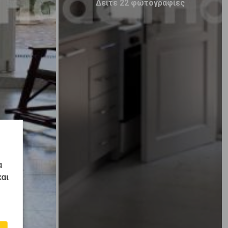
Δείτε 22 φωτογραφίες
α
και