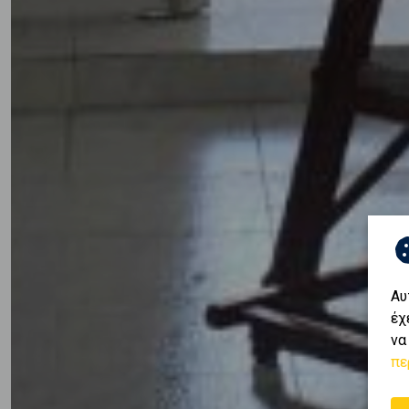
Αυ
έχ
να
πε