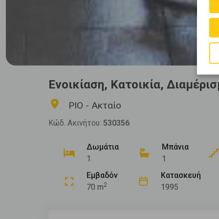
Ενοικίαση, Κατοικία, Διαμέρι
ΡΙΟ - Ακταίο
Κώδ. Ακινήτου:
530356
Δωμάτια
Μπάνια
1
1
Εμβαδόν
Κατασκευή
2
70 m
1995