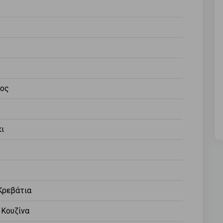
ος
ι
Κρεβάτια
 Κουζίνα