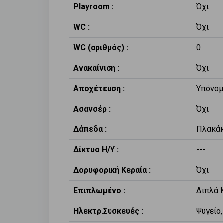
Playroom :
Όχι
WC :
Όχι
WC (αριθμός) :
0
Ανακαίνιση :
Όχι
Αποχέτευση :
Υπόνομ
Ασανσέρ :
Όχι
Δάπεδα :
Πλακάκ
Δίκτυο Η/Υ :
---
Δορυφορική Κεραία :
Όχι
Επιπλωμένο :
Διπλά 
Ηλεκτρ.Συσκευές :
Ψυγείο,