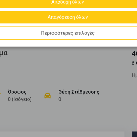
Αποδοχή όλων
Απαγόρευση όλων
Περισσότερες επιλογές
σμα
4
6
Ημ
Όροφος
Θέση Στάθμευσης
0 (Ισόγειο)
0