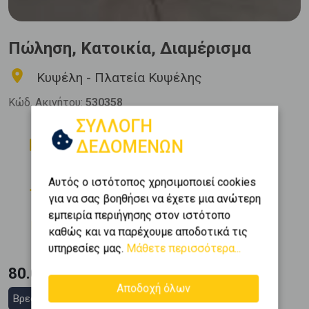
Πώληση, Κατοικία, Διαμέρισμα
Κυψέλη - Πλατεία Κυψέλης
Κώδ. Ακινήτου:
530358
ΣΥΛΛΟΓΗ
Δωμάτια
Μπάνια
ΔΕΔΟΜΕΝΩΝ
1
1
Όροφος
Εμβαδόν
Αυτός ο ιστότοπος χρησιμοποιεί cookies
2
0 (Ημιυπόγειο)
58 m
για να σας βοηθήσει να έχετε μια ανώτερη
εμπειρία περιήγησης στον ιστότοπο
Κατασκευή
καθώς και να παρέχουμε αποδοτικά τις
1965
υπηρεσίες μας.
Μάθετε περισσότερα...
80.000 €
Αποδοχή όλων
Βρες στεγαστικό δάνειο