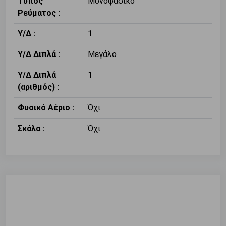
Τύπος
Μονοφασικό
Ρεύματος :
Υ/Δ :
1
Υ/Δ Διπλά :
Μεγάλο
Υ/Δ Διπλά
1
(αριθμός) :
Φυσικό Αέριο :
Όχι
Σκάλα :
Όχι