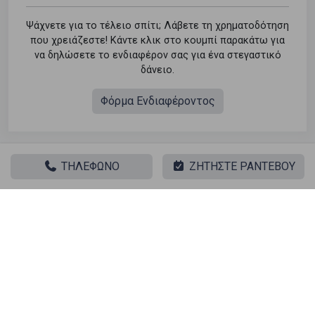
Ψάχνετε για το τέλειο σπίτι; Λάβετε τη χρηματοδότηση
που χρειάζεστε! Κάντε κλικ στο κουμπί παρακάτω για
να δηλώσετε το ενδιαφέρον σας για ένα στεγαστικό
δάνειο.
Φόρμα Ενδιαφέροντος
ΤΗΛΕΦΩΝΟ
ΖΗΤΗΣΤΕ ΡΑΝΤΕΒΟΥ
Παρόμοιες αναζητήσεις
Πώληση Κατοικία Κυψέλη - Πλατεία Κυψέλης
Πώληση Αποθήκες Κυψέλη - Πλατεία Κυψέλης
Πώληση Γκαρσονιέρες Κυψέλη - Πλατεία Κυψέλης
Πώληση Διαμερίσματα Κυψέλη - Πλατεία Κυψέλης
Πώληση Κτίρια Κυψέλη - Πλατεία Κυψέλης
Πώληση Μεζονέτες (ανεξάρτητη) Κυψέλη - Πλατεία
Κυψέλης