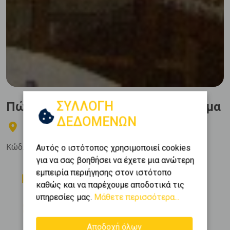
ΣΥΛΛΟΓΗ
Πώληση, Επαγγελματικό, Κατάστημα
ΔΕΔΟΜΕΝΩΝ
Κολωνάκι - Λυκαβηττός - Κολωνάκι
Κώδ. Ακινήτου:
68521
Αυτός ο ιστότοπος χρησιμοποιεί cookies
για να σας βοηθήσει να έχετε μια ανώτερη
Δωμάτια
Όροφος
εμπειρία περιήγησης στον ιστότοπο
0
0 (Ισόγειο)
καθώς και να παρέχουμε αποδοτικά τις
υπηρεσίες μας.
Μάθετε περισσότερα...
Εμβαδόν
Κατασκευή
2
140 m
1931
Αποδοχή όλων