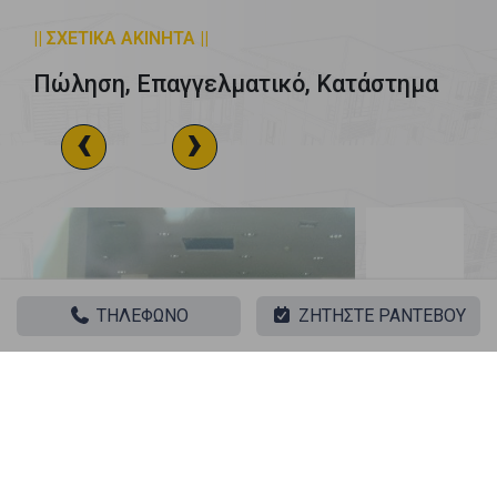
|| ΣΧΕΤΙΚΑ ΑΚΙΝΗΤΑ ||
Πώληση, Επαγγελματικό, Κατάστημα
‹
›
ΤΗΛΕΦΩΝΟ
ΖΗΤΗΣΤΕ ΡΑΝΤΕΒΟΥ
Κολωνάκι - Λυκαβηττός -
Κολωνάκι - 
Κολωνάκι
Κολωνάκι