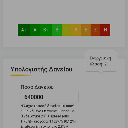
Α+
Α
Β+
Β
Γ
Δ
Ε
Ζ
Η
Ενεργειακή 
Κλάση: Ζ
Υπολογιστής Δανείου
Ποσό Δανείου
*Ελάχιστο ποσό δανείου 10.000€
Κυμαινόμενο Επιτόκιο: Euribor 3M
(ενδεικτικά 2%) + spread (από
1,75%)+ εισφορά Ν.128/75 (0,12%)
Σταθερό Επιτόκιο: από 2,8% +