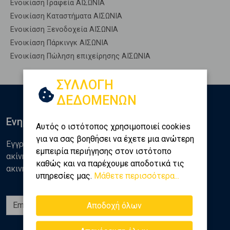
Ενοικίαση Γραφεία ΑΙΣΩΝΙΑ
Ενοικίαση Καταστήματα ΑΙΣΩΝΙΑ
Ενοικίαση Ξενοδοχεία ΑΙΣΩΝΙΑ
Ενοικίαση Πάρκινγκ ΑΙΣΩΝΙΑ
Ενοικίαση Πώληση επιχείρησης ΑΙΣΩΝΙΑ
ΣΥΛΛΟΓΗ
ΔΕΔΟΜΕΝΩΝ
Ενημερωθείτε
Αυτός ο ιστότοπος χρησιμοποιεί cookies
για να σας βοηθήσει να έχετε μια ανώτερη
Εγγραφείτε στο newsletter της Golden Home για νέα
εμπειρία περιήγησης στον ιστότοπο
ακίνητα, αναλύσεις και διάφορα θέματα της αγοράς
καθώς και να παρέχουμε αποδοτικά τις
ακινήτων
υπηρεσίες μας.
Μάθετε περισσότερα...
Εγγραφή
Αποδοχή όλων
Ακολουθήστε μας