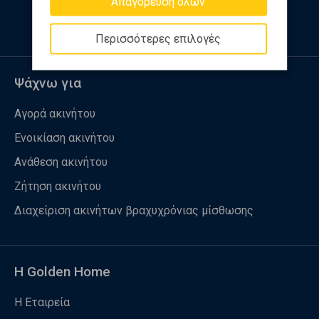
Απαγόρευση όλων
Περισσότερες επιλογές
Ψάχνω για
Αγορά ακινήτου
Ενοικίαση ακινήτου
Ανάθεση ακινήτου
Ζήτηση ακινήτου
Διαχείριση ακινήτων βραχυχρόνιας μίσθωσης
Η Golden Home
Η Εταιρεία