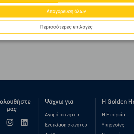
Απαγόρευση όλων
Περισσότερες επιλογές
ολουθήστε
Ψάχνω για
Η Golden 
μας
Αγορά ακινήτου
Η Εταιρεία
Ενοικίαση ακινήτου
Υπηρεσίες