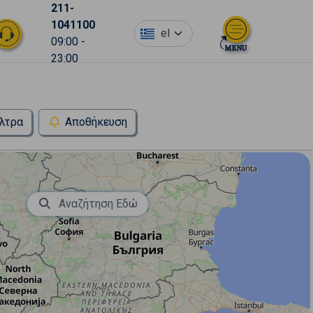
211-
1041100
el
09:00 -
23:00
λτρα
Αποθήκευση
Αναζήτηση Εδώ