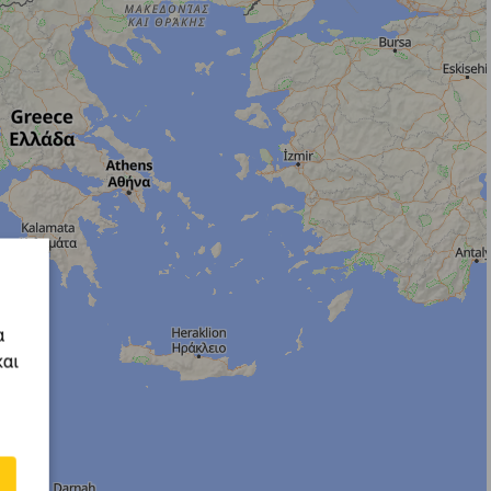
α
και