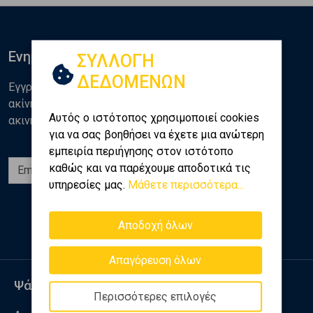
Ενημερωθείτε
ΣΥΛΛΟΓΗ
ΔΕΔΟΜΕΝΩΝ
Εγγραφείτε στο newsletter της Golden Home για νέα
ακίνητα, αναλύσεις και διάφορα θέματα της αγοράς
Αυτός ο ιστότοπος χρησιμοποιεί cookies
ακινήτων
για να σας βοηθήσει να έχετε μια ανώτερη
εμπειρία περιήγησης στον ιστότοπο
καθώς και να παρέχουμε αποδοτικά τις
Εγγραφή
υπηρεσίες μας.
Μάθετε περισσότερα...
Ακολουθήστε μας
Αποδοχή όλων
Απαγόρευση όλων
Ψάχνω για
Περισσότερες επιλογές