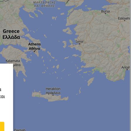
α
και