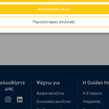
Απαγόρευση όλων
Περισσότερες επιλογές
ολουθήστε
Ψάχνω για
Η Golden 
μας
Αγορά ακινήτου
Η Εταιρεία
Ενοικίαση ακινήτου
Υπηρεσίες