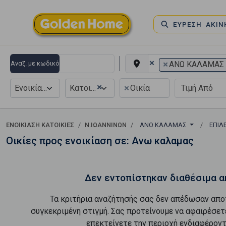
ΕΥΡΕΣΗ ΑΚΙ
×
×
Αναζ. με κωδικό
ΑΝΩ ΚΑΛΑΜΑΣ
×
×
Ενοικίαση
Κατοικία
Οικία
ΕΝΟΙΚΊΑΣΗ ΚΑΤΟΙΚΊΕΣ
Ν.ΙΩΑΝΝΙΝΩΝ
ΑΝΩ ΚΑΛΑΜΑΣ
ΕΠΙΛ
Οικίες προς ενοικίαση σε: Ανω καλαμας
Δεν εντοπίστηκαν διαθέσιμα α
Τα κριτήρια αναζήτησής σας δεν απέδωσαν απο
συγκεκριμένη στιγμή. Σας προτείνουμε να αφαιρέσετ
επεκτείνετε την περιοχή ενδιαφέροντ