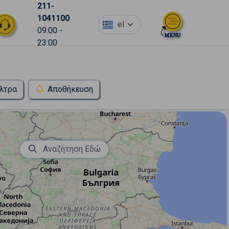
211-
1041100
el
09:00 -
23:00
λτρα
Αποθήκευση
Αναζήτηση Εδώ