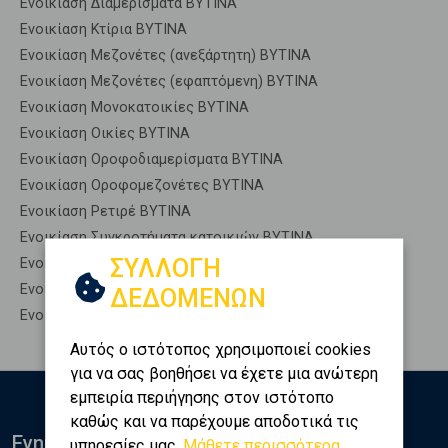
Ενοικίαση Διαμερίσματα ΒΥΤΙΝΑ
Ενοικίαση Κτίρια ΒΥΤΙΝΑ
Ενοικίαση Μεζονέτες (ανεξάρτητη) ΒΥΤΙΝΑ
Ενοικίαση Μεζονέτες (εφαπτόμενη) ΒΥΤΙΝΑ
Ενοικίαση Μονοκατοικίες ΒΥΤΙΝΑ
Ενοικίαση Οικίες ΒΥΤΙΝΑ
Ενοικίαση Οροφοδιαμερίσματα ΒΥΤΙΝΑ
Ενοικίαση Οροφομεζονέτες ΒΥΤΙΝΑ
Ενοικίαση Ρετιρέ ΒΥΤΙΝΑ
Ενοικίαση Συγκροτήματα κατοικιών ΒΥΤΙΝΑ
ΣΥΛΛΟΓΗ
Ενοικίαση Υπόγεια ΒΥΤΙΝΑ
Ενοικίαση Υπόσκαφα ΒΥΤΙΝΑ
ΔΕΔΟΜΕΝΩΝ
Ενοικίαση Υπολ. υψουν ΒΥΤΙΝΑ
Αυτός ο ιστότοπος χρησιμοποιεί cookies
για να σας βοηθήσει να έχετε μια ανώτερη
εμπειρία περιήγησης στον ιστότοπο
καθώς και να παρέχουμε αποδοτικά τις
Ενημερωθείτε
υπηρεσίες μας.
Μάθετε περισσότερα...