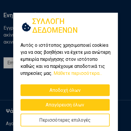
Ενημερωθείτε
ΣΥΛΛΟΓΗ
Εγγραφείτε στο newsletter της Golden Home για νέα
ΔΕΔΟΜΕΝΩΝ
ακίνητα, αναλύσεις και διάφορα θέματα της αγοράς
ακινήτων
Αυτός ο ιστότοπος χρησιμοποιεί cookies
για να σας βοηθήσει να έχετε μια ανώτερη
εμπειρία περιήγησης στον ιστότοπο
Εγγραφή
καθώς και να παρέχουμε αποδοτικά τις
υπηρεσίες μας.
Μάθετε περισσότερα...
Ακολουθήστε μας
Αποδοχή όλων
Απαγόρευση όλων
Ψάχνω για
Περισσότερες επιλογές
Αγορά ακινήτου