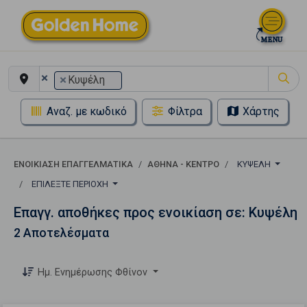
×
×
Κυψέλη
Αναζ. με κωδικό
Φίλτρα
Χάρτης
ΕΝΟΙΚΊΑΣΗ ΕΠΑΓΓΕΛΜΑΤΙΚΆ
ΑΘΉΝΑ - ΚΈΝΤΡΟ
ΚΥΨΈΛΗ
ΕΠΙΛΈΞΤΕ ΠΕΡΙΟΧΉ
Επαγγ. αποθήκες προς ενοικίαση σε: Κυψέλη
2 Αποτελέσματα
Ημ. Ενημέρωσης Φθίνον