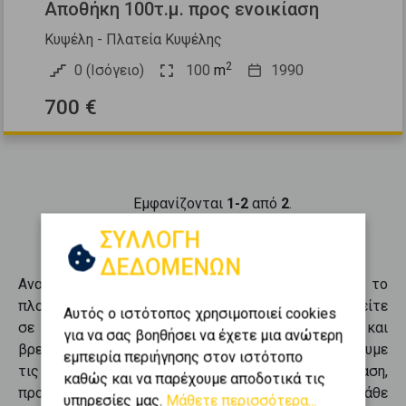
Αποθήκη 100τ.μ. προς ενοικίαση
Κυψέλη - Πλατεία Κυψέλης
2
0 (Ισόγειο)
100
m
1990
700 €
Εμφανίζονται
1-2
από
2
.
ΣΥΛΛΟΓΗ
ΔΕΔΟΜΕΝΩΝ
Ανακαλύψτε
επαγγ. αποθήκες
σε
Κυψέλη
μέσα από το
πλούσιο χαρτοφυλάκιο της Golden Home. Περιηγηθείτε
Αυτός ο ιστότοπος χρησιμοποιεί cookies
σε
2
αγγελίες για
επαγγ. αποθήκες
σε
Κυψέλη
και
για να σας βοηθήσει να έχετε μια ανώτερη
βρείτε ακριβώς αυτό που αναζητάτε. Συγκεντρώνουμε
εμπειρία περιήγησης στον ιστότοπο
τις καλύτερες ευκαιρίες προς
ενοικίαση
,
καθώς και να παρέχουμε αποδοτικά τις
προσφέροντάς σας επιλογές που καλύπτουν κάθε
υπηρεσίες μας.
Μάθετε περισσότερα...