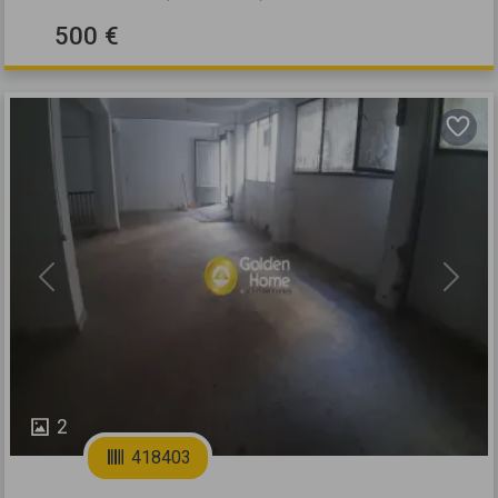
500 €
Previous
Next
2
418403