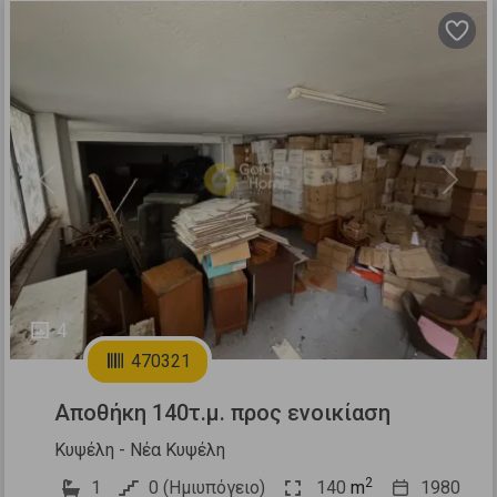
Previous
Next
4
470321
Αποθήκη 140τ.μ. προς ενοικίαση
Κυψέλη - Νέα Κυψέλη
2
1
0 (Ημιυπόγειο)
140
m
1980