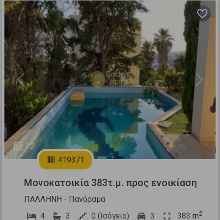
Previous
Next
12
419371
Μονοκατοικία 383τ.μ. προς ενοικίαση
ΠΑΛΛΗΝΗ - Πανόραμα
2
4
3
0 (Ισόγειο)
3
383
m