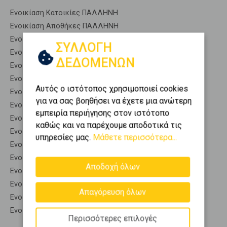
Ενοικίαση Κατοικίες ΠΑΛΛΗΝΗ
Ενοικίαση Αποθήκες ΠΑΛΛΗΝΗ
Ενοικίαση Γκαρσονιέρες ΠΑΛΛΗΝΗ
ΣΥΛΛΟΓΗ
Ενοικίαση Διαμερίσματα ΠΑΛΛΗΝΗ
ΔΕΔΟΜΕΝΩΝ
Ενοικίαση Κτίρια ΠΑΛΛΗΝΗ
Ενοικίαση Μεζονέτες (ανεξάρτητη) ΠΑΛΛΗΝΗ
Αυτός ο ιστότοπος χρησιμοποιεί cookies
Ενοικίαση Μεζονέτες (εφαπτόμενη) ΠΑΛΛΗΝΗ
για να σας βοηθήσει να έχετε μια ανώτερη
Ενοικίαση Μονοκατοικίες ΠΑΛΛΗΝΗ
εμπειρία περιήγησης στον ιστότοπο
Ενοικίαση Οικίες ΠΑΛΛΗΝΗ
καθώς και να παρέχουμε αποδοτικά τις
Ενοικίαση Οροφοδιαμερίσματα ΠΑΛΛΗΝΗ
υπηρεσίες μας.
Μάθετε περισσότερα...
Ενοικίαση Οροφομεζονέτες ΠΑΛΛΗΝΗ
Ενοικίαση Ρετιρέ ΠΑΛΛΗΝΗ
Αποδοχή όλων
Ενοικίαση Συγκροτήματα κατοικιών ΠΑΛΛΗΝΗ
Ενοικίαση Υπόγεια ΠΑΛΛΗΝΗ
Απαγόρευση όλων
Ενοικίαση Υπόσκαφα ΠΑΛΛΗΝΗ
Ενοικίαση Υπολ. υψουν ΠΑΛΛΗΝΗ
Περισσότερες επιλογές