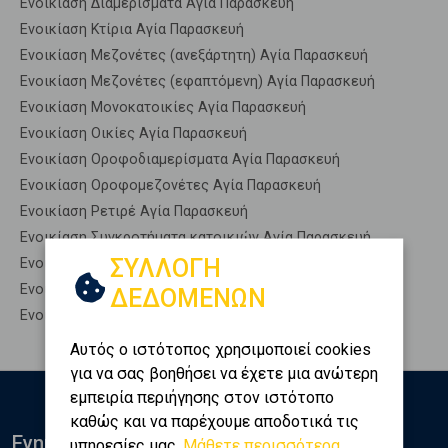
Ενοικίαση Διαμερίσματα Αγία Παρασκευή
Ενοικίαση Κτίρια Αγία Παρασκευή
Ενοικίαση Μεζονέτες (ανεξάρτητη) Αγία Παρασκευή
Ενοικίαση Μεζονέτες (εφαπτόμενη) Αγία Παρασκευή
Ενοικίαση Μονοκατοικίες Αγία Παρασκευή
Ενοικίαση Οικίες Αγία Παρασκευή
Ενοικίαση Οροφοδιαμερίσματα Αγία Παρασκευή
Ενοικίαση Οροφομεζονέτες Αγία Παρασκευή
Ενοικίαση Ρετιρέ Αγία Παρασκευή
Ενοικίαση Συγκροτήματα κατοικιών Αγία Παρασκευή
ΣΥΛΛΟΓΗ
Ενοικίαση Υπόγεια Αγία Παρασκευή
Ενοικίαση Υπόσκαφα Αγία Παρασκευή
ΔΕΔΟΜΕΝΩΝ
Ενοικίαση Υπολ. υψουν Αγία Παρασκευή
Αυτός ο ιστότοπος χρησιμοποιεί cookies
για να σας βοηθήσει να έχετε μια ανώτερη
εμπειρία περιήγησης στον ιστότοπο
καθώς και να παρέχουμε αποδοτικά τις
Ενημερωθείτε
υπηρεσίες μας.
Μάθετε περισσότερα...