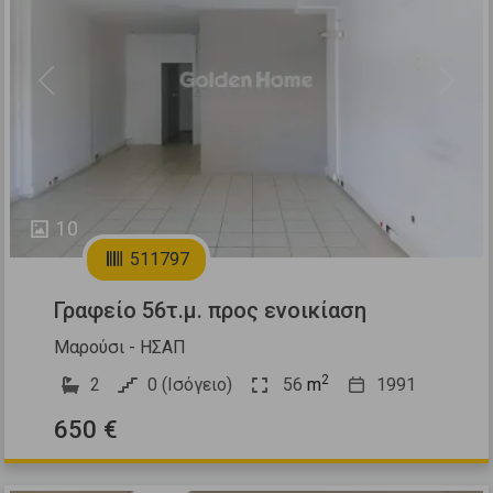
Previous
Next
10
511797
Γραφείο 56τ.μ. προς ενοικίαση
Μαρούσι - ΗΣΑΠ
2
2
0 (Ισόγειο)
56
m
1991
650 €