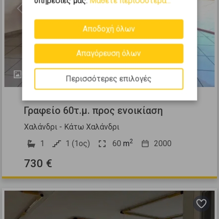
υπηρεσίες μας.
Μάθετε περισσότερα...
Previous
Next
Αποδοχή όλων
Απαγόρευση όλων
3
Περισσότερες επιλογές
510538
Γραφείο 60τ.μ. προς ενοικίαση
Χαλάνδρι - Κάτω Χαλάνδρι
2
1
1 (1ος)
60
m
2000
730 €