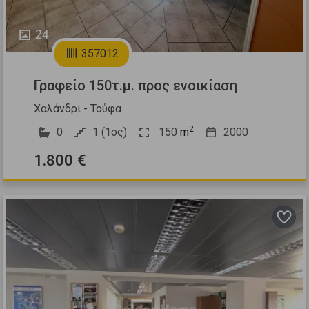
24
357012
Γραφείο 150τ.μ. προς ενοικίαση
Χαλάνδρι - Τούφα
2
0
1 (1ος)
150
m
2000
1.800 €