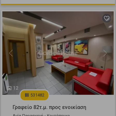
Previous
Next
12
531482
Γραφείο 82τ.μ. προς ενοικίαση
Αγία Παρασκευή - Κοντόπευκο