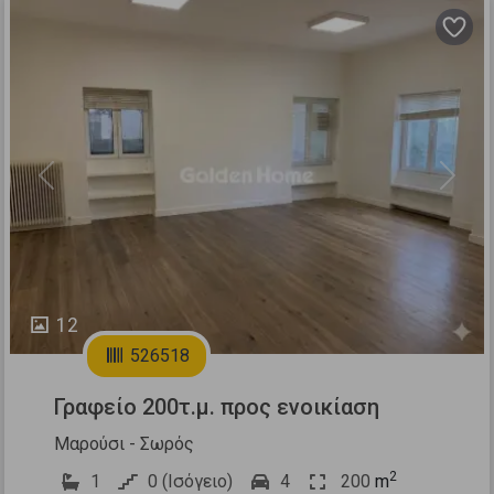
Previous
Next
12
526518
Γραφείο 200τ.μ. προς ενοικίαση
Μαρούσι - Σωρός
2
1
0 (Ισόγειο)
4
200
m