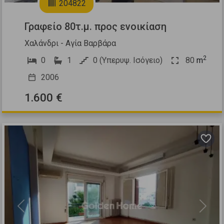
204822
Γραφείο 80τ.μ. προς ενοικίαση
Χαλάνδρι - Αγία Βαρβάρα
2
0
1
0 (Υπερυψ. Ισόγειο)
80
m
2006
1.600 €
Previous
Next