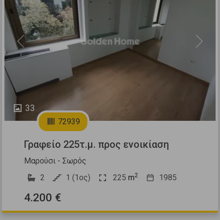
Previous
Next
33
72939
Γραφείο 225τ.μ. προς ενοικίαση
Μαρούσι - Σωρός
2
2
1 (1ος)
225
m
1985
4.200 €