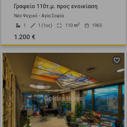
Γραφείο 110τ.μ. προς ενοικίαση
Νέο Ψυχικό - Αγία Σοφία
2
1
1 (1ος)
110
m
1965
1.200 €
Previous
Next