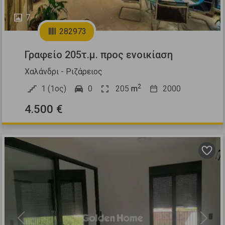
7
282973
Γραφείο 205τ.μ. προς ενοικίαση
Χαλάνδρι - Ριζάρειος
2
1 (1ος)
0
205
m
2000
4.500 €
Previous
Next