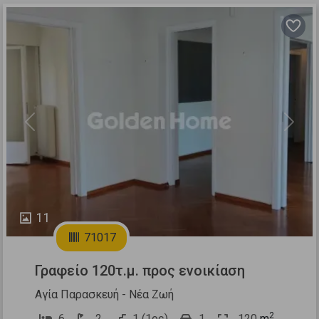
Previous
Next
11
71017
Γραφείο 120τ.μ. προς ενοικίαση
Αγία Παρασκευή - Νέα Ζωή
2
6
2
1 (1ος)
1
120
m