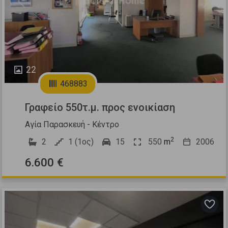
Previous
Next
22
468883
Γραφείο 550τ.μ. προς ενοικίαση
Αγία Παρασκευή - Κέντρο
2
2
1 (1ος)
15
550
m
2006
6.600 €