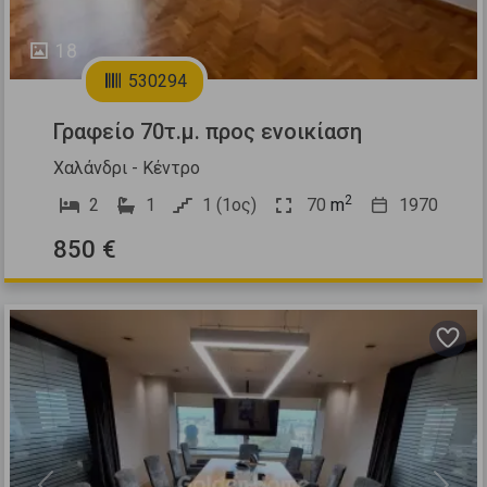
18
530294
Γραφείο 70τ.μ. προς ενοικίαση
Χαλάνδρι - Κέντρο
2
2
1
1 (1ος)
70
m
1970
850 €