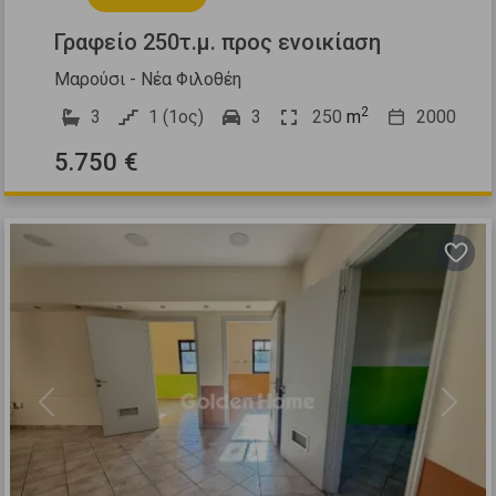
Γραφείο 250τ.μ. προς ενοικίαση
Μαρούσι - Νέα Φιλοθέη
2
3
1 (1ος)
3
250
m
2000
5.750 €
Previous
Next