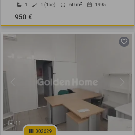
2
1
1 (1ος)
60
m
1995
950 €
Previous
Next
11
302629