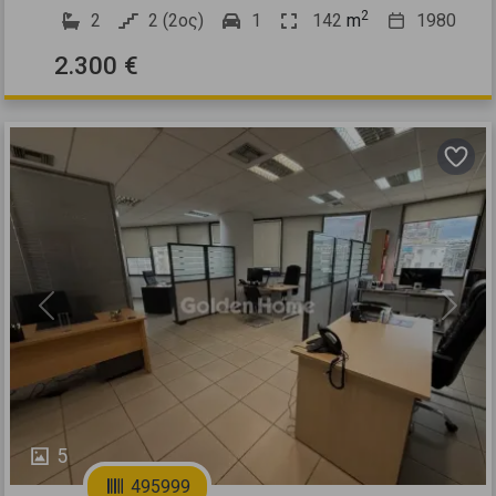
2
2
2 (2ος)
1
142
m
1980
2.300 €
Previous
Next
5
495999