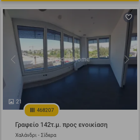
Previous
Next
21
468207
Γραφείο 142τ.μ. προς ενοικίαση
Χαλάνδρι - Σίδερα