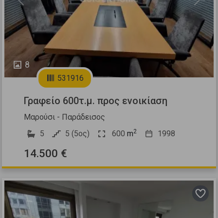
Previous
Next
8
531916
Γραφείο 600τ.μ. προς ενοικίαση
Μαρούσι - Παράδεισος
2
5
5 (5ος)
600
m
1998
14.500 €