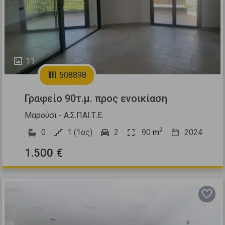
11
508898
Γραφείο 90τ.μ. προς ενοικίαση
Μαρούσι - Α.Σ.ΠΑΙ.Τ.Ε.
2
0
1 (1ος)
2
90
m
2024
1.500 €