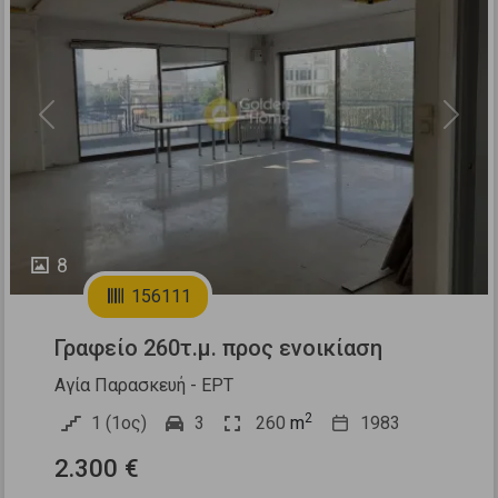
Previous
Next
8
156111
Γραφείο 260τ.μ. προς ενοικίαση
Αγία Παρασκευή - ΕΡΤ
2
1 (1ος)
3
260
m
1983
2.300 €