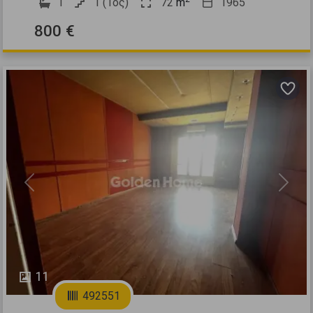
1
1 (1ος)
72
m
1965
800 €
Previous
Next
11
492551