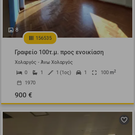
8
156535
Γραφείο 100τ.μ. προς ενοικίαση
Χολαργός - Άνω Χολαργός
2
0
1
1 (1ος)
1
100
m
1970
900 €