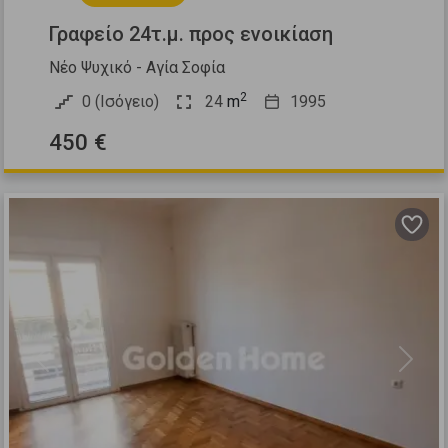
Γραφείο 24τ.μ. προς ενοικίαση
Νέο Ψυχικό - Αγία Σοφία
2
0 (Ισόγειο)
24
m
1995
450 €
Previous
Next