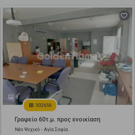
Previous
Next
8
302656
Γραφείο 60τ.μ. προς ενοικίαση
Νέο Ψυχικό - Αγία Σοφία