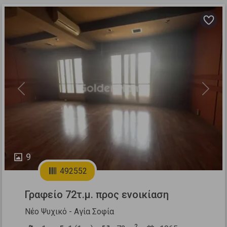
Previous
Next
9
492552
Γραφείο 72τ.μ. προς ενοικίαση
Νέο Ψυχικό - Αγία Σοφία
2