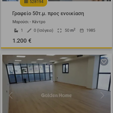
528194
Γραφείο 50τ.μ. προς ενοικίαση
Μαρούσι - Κέντρο
2
1
0 (Ισόγειο)
50
m
1985
1.200 €
Previous
Next