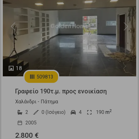
Previous
Next
18
509813
Γραφείο 190τ.μ. προς ενοικίαση
Χαλάνδρι - Πάτημα
2
2
0 (Ισόγειο)
4
190
m
2005
2.800 €