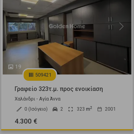
Previous
Next
19
509421
Γραφείο 323τ.μ. προς ενοικίαση
Χαλάνδρι - Αγία Άννα
2
0 (Ισόγειο)
2
323
m
2001
4.300 €