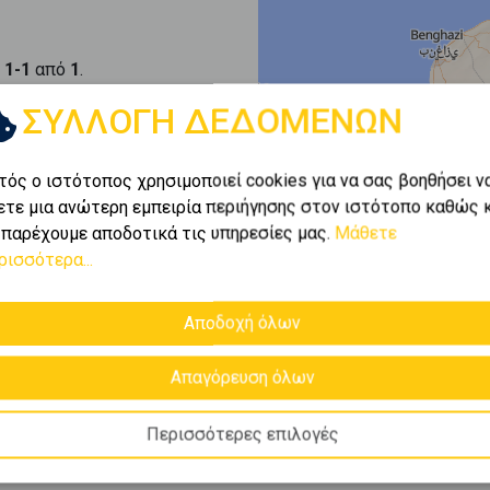
ι
1-1
από
1
.
ΣΥΛΛΟΓΗ ΔΕΔΟΜΕΝΩΝ
τός ο ιστότοπος χρησιμοποιεί cookies για να σας βοηθήσει ν
ετε μια ανώτερη εμπειρία περιήγησης στον ιστότοπο καθώς 
 παρέχουμε αποδοτικά τις υπηρεσίες μας.
Μάθετε
ρισσότερα...
το πλούσιο χαρτοφυλάκιο
Αποδοχή όλων
ιαμερίσματα
σε
Καλλιθέα
ε τις καλύτερες ευκαιρίες
ουν κάθε ανάγκη.
Απαγόρευση όλων
Περισσότερες επιλογές