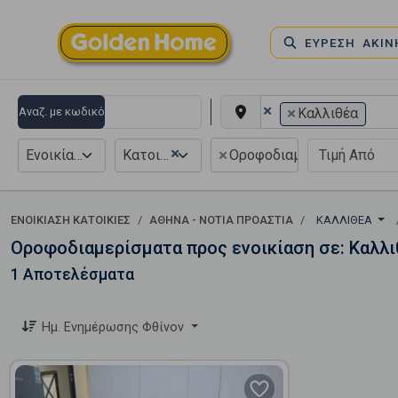
ΕΥΡΕΣΗ ΑΚΙ
×
×
Αναζ. με κωδικό
Καλλιθέα
×
×
Ενοικίαση
Κατοικία
Οροφοδιαμέρισμα
ΕΝΟΙΚΊΑΣΗ ΚΑΤΟΙΚΊΕΣ
ΑΘΉΝΑ - ΝΌΤΙΑ ΠΡΟΆΣΤΙΑ
ΚΑΛΛΙΘΈΑ
Οροφοδιαμερίσματα προς ενοικίαση σε: Καλλι
1 Αποτελέσματα
Ημ. Ενημέρωσης Φθίνον