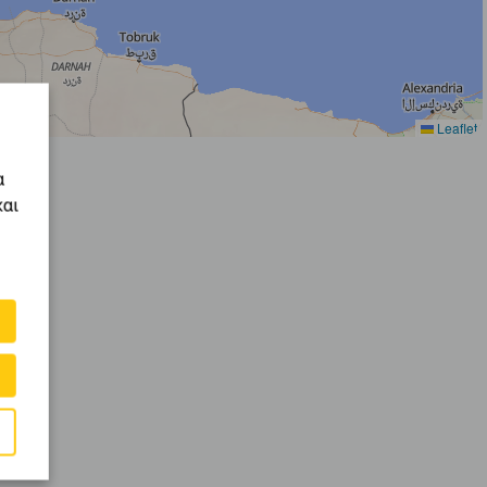
Leaflet
α
και