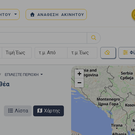
ΝΗΤΟΥ
ΑΝΑΘΕΣΗ ΑΚΙΝΗΤΟΥ
Φί
+
ΕΠΙΛΈΞΤΕ ΠΕΡΙΟΧΉ
−
θέα
Λίστα
Χάρτης