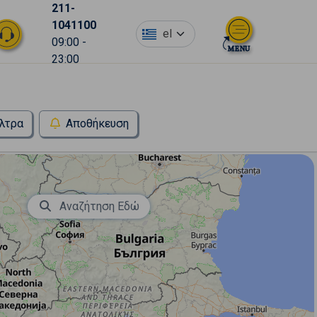
211-
1041100
el
09:00 -
23:00
λτρα
Αποθήκευση
Αναζήτηση Εδώ