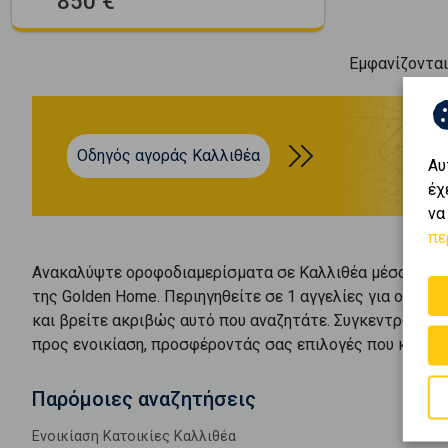
850 €
Εμφανίζοντα
Οδηγός αγοράς Καλλιθέα
Αυ
έχ
να
πε
Ανακαλύψτε
οροφοδιαμερίσματα
σε
Καλλιθέα
μέσα από 
της Golden Home. Περιηγηθείτε σε
1
αγγελίες για
οροφοδ
και βρείτε ακριβώς αυτό που αναζητάτε. Συγκεντρώνουμ
προς
ενοικίαση
, προσφέροντάς σας επιλογές που καλύπτ
Παρόμοιες αναζητήσεις
Ενοικίαση Κατοικίες Καλλιθέα