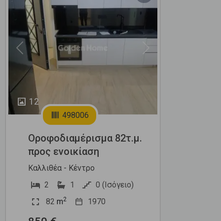
Previous
Next
12
498006
Οροφοδιαμέρισμα 82τ.μ.
προς ενοικίαση
Καλλιθέα - Κέντρο
2
1
0 (Ισόγειο)
2
82
m
1970