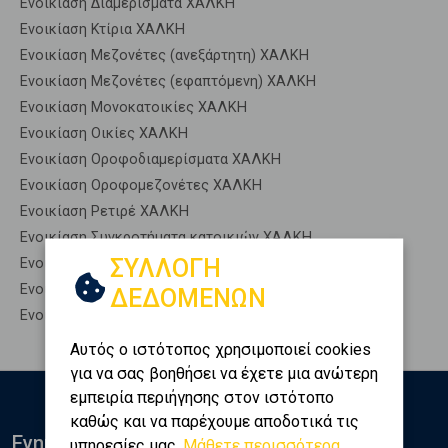
Ενοικίαση Διαμερίσματα ΧΑΛΚΗ
Ενοικίαση Κτίρια ΧΑΛΚΗ
Ενοικίαση Μεζονέτες (ανεξάρτητη) ΧΑΛΚΗ
Ενοικίαση Μεζονέτες (εφαπτόμενη) ΧΑΛΚΗ
Ενοικίαση Μονοκατοικίες ΧΑΛΚΗ
Ενοικίαση Οικίες ΧΑΛΚΗ
Ενοικίαση Οροφοδιαμερίσματα ΧΑΛΚΗ
Ενοικίαση Οροφομεζονέτες ΧΑΛΚΗ
Ενοικίαση Ρετιρέ ΧΑΛΚΗ
Ενοικίαση Συγκροτήματα κατοικιών ΧΑΛΚΗ
ΣΥΛΛΟΓΗ
Ενοικίαση Υπόγεια ΧΑΛΚΗ
Ενοικίαση Υπόσκαφα ΧΑΛΚΗ
ΔΕΔΟΜΕΝΩΝ
Ενοικίαση Υπολ. υψουν ΧΑΛΚΗ
Αυτός ο ιστότοπος χρησιμοποιεί cookies
για να σας βοηθήσει να έχετε μια ανώτερη
εμπειρία περιήγησης στον ιστότοπο
καθώς και να παρέχουμε αποδοτικά τις
Ενημερωθείτε
υπηρεσίες μας.
Μάθετε περισσότερα...