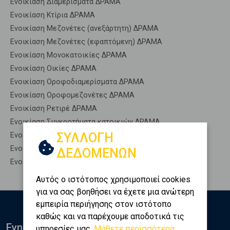
Ενοικίαση Διαμερίσματα ΔΡΑΜΑ
Ενοικίαση Κτίρια ΔΡΑΜΑ
Ενοικίαση Μεζονέτες (ανεξάρτητη) ΔΡΑΜΑ
Ενοικίαση Μεζονέτες (εφαπτόμενη) ΔΡΑΜΑ
Ενοικίαση Μονοκατοικίες ΔΡΑΜΑ
Ενοικίαση Οικίες ΔΡΑΜΑ
Ενοικίαση Οροφοδιαμερίσματα ΔΡΑΜΑ
Ενοικίαση Οροφομεζονέτες ΔΡΑΜΑ
Ενοικίαση Ρετιρέ ΔΡΑΜΑ
Ενοικίαση Συγκροτήματα κατοικιών ΔΡΑΜΑ
ΣΥΛΛΟΓΗ
Ενοικίαση Υπόγεια ΔΡΑΜΑ
Ενοικίαση Υπόσκαφα ΔΡΑΜΑ
ΔΕΔΟΜΕΝΩΝ
Ενοικίαση Υπολ. υψουν ΔΡΑΜΑ
Αυτός ο ιστότοπος χρησιμοποιεί cookies
για να σας βοηθήσει να έχετε μια ανώτερη
εμπειρία περιήγησης στον ιστότοπο
καθώς και να παρέχουμε αποδοτικά τις
Ενημερωθείτε
υπηρεσίες μας.
Μάθετε περισσότερα...