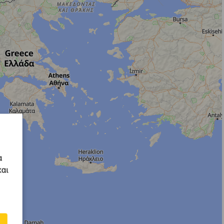
α
και