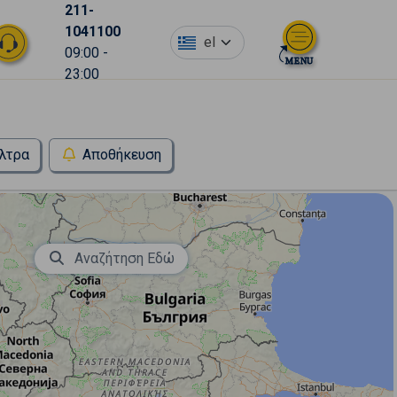
211-
1041100
el
09:00 -
23:00
λτρα
Αποθήκευση
Αναζήτηση Εδώ