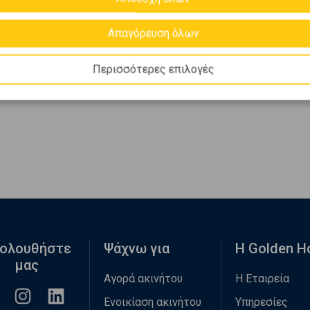
Απαγόρευση όλων
Περισσότερες επιλογές
ολουθήστε
Ψάχνω για
Η Golden 
μας
Αγορά ακινήτου
Η Εταιρεία
Ενοικίαση ακινήτου
Υπηρεσίες