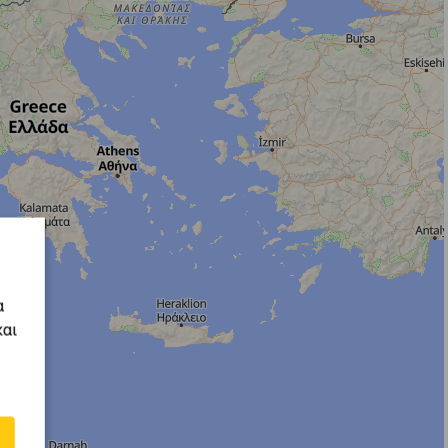
α
και