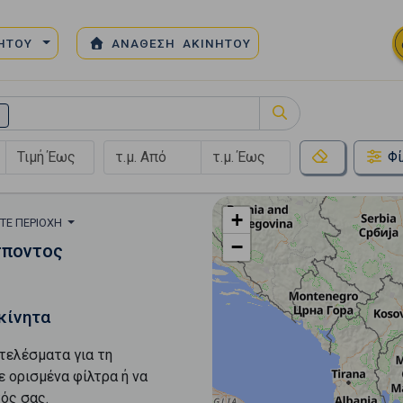
ΝΗΤΟΥ
ΑΝΑΘΕΣΗ ΑΚΙΝΗΤΟΥ
Σ
Φί
+
ΞΤΕ ΠΕΡΙΟΧΉ
−
σποντος
κίνητα
τελέσματα για τη
ε ορισμένα φίλτρα ή να
ός σας.