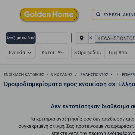
ΕΥΡΕΣΗ ΑΚΙ
×
×
Αναζ. με κωδικό
ΕΛΛΗΣΠΟΝΤΟ
×
×
Ενοικίαση
Κατοικία
Οροφοδιαμέρισμα
ΕΝΟΙΚΊΑΣΗ ΚΑΤΟΙΚΊΕΣ
Ν.ΚΟΖΑΝΗΣ
ΕΛΛΗΣΠΟΝΤΟΣ
ΕΠΙΛΈ
Οροφοδιαμερίσματα προς ενοικίαση σε: Ελλη
Δεν εντοπίστηκαν διαθέσιμα α
Τα κριτήρια αναζήτησής σας δεν απέδωσαν απο
συγκεκριμένη στιγμή. Σας προτείνουμε να αφαιρέσετ
επεκτείνετε την περιοχή ενδιαφέροντ