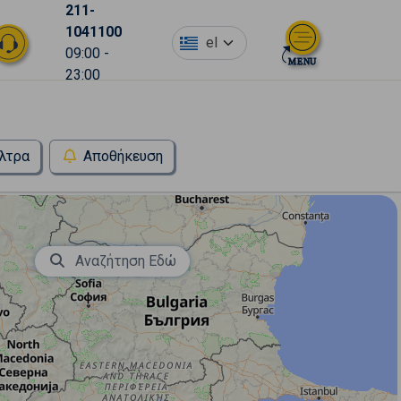
211-
1041100
el
09:00 -
23:00
λτρα
Αποθήκευση
Αναζήτηση Εδώ