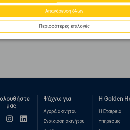
Απαγόρευση όλων
Περισσότερες επιλογές
ολουθήστε
Ψάχνω για
Η Golden 
μας
Αγορά ακινήτου
Η Εταιρεία
Ενοικίαση ακινήτου
Υπηρεσίες