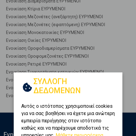
Ενοικίαση Διαμερίσματα ΕΥΡΥΜΕΝΟΙ
Ενοικίαση Κτίρια ΕΥΡΥΜΕΝΟΙ
Ενοικίαση Μεζονέτες (ανεξάρτητη) ΕΥΡΥΜΕΝΟΙ
Ενοικίαση Μεζονέτες (εφαπτόμενη) ΕΥΡΥΜΕΝΟΙ
Ενοικίαση Μονοκατοικίες ΕΥΡΥΜΕΝΟΙ
Ενοικίαση Οικίες ΕΥΡΥΜΕΝΟΙ
Ενοικίαση Οροφοδιαμερίσματα ΕΥΡΥΜΕΝΟΙ
Ενοικίαση Οροφομεζονέτες ΕΥΡΥΜΕΝΟΙ
Ενοικίαση Ρετιρέ ΕΥΡΥΜΕΝΟΙ
Ενοικίαση Συγκροτήματα κατοικιών ΕΥΡΥΜΕΝΟΙ
ΣΥΛΛΟΓΗ
Ενοικίαση Υπόγεια ΕΥΡΥΜΕΝΟΙ
Ενοικίαση Υπόσκαφα ΕΥΡΥΜΕΝΟΙ
ΔΕΔΟΜΕΝΩΝ
Ενοικίαση Υπολ. υψουν ΕΥΡΥΜΕΝΟΙ
Αυτός ο ιστότοπος χρησιμοποιεί cookies
για να σας βοηθήσει να έχετε μια ανώτερη
εμπειρία περιήγησης στον ιστότοπο
καθώς και να παρέχουμε αποδοτικά τις
Ενημερωθείτε
υπηρεσίες μας.
Μάθετε περισσότερα...