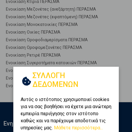
Ενοικίαση Κτίρια ΠΕΡΑΣΜΑ
Ενοικίαση Μεζονέτες (ανεξάρτητη) ΠΕΡΑΣΜΑ
Ενοικίαση Μεζονέτες (εφαπτόμενη) ΠΕΡΑΣΜΑ
Ενοικίαση Μονοκατοικίες ΠΕΡΑΣΜΑ
Ενοικίαση Οικίες ΠΕΡΑΣΜΑ
Ενοικίαση Οροφοδιαμερίσματα ΠΕΡΑΣΜΑ
Ενοικίαση Οροφομεζονέτες ΠΕΡΑΣΜΑ
Ενοικίαση Ρετιρέ ΠΕΡΑΣΜΑ
Ενοικίαση Συγκροτήματα κατοικιών ΠΕΡΑΣΜΑ
Ενοικίαση Υπόγεια ΠΕΡΑΣΜΑ
ΣΥΛΛΟΓΗ
Ενοικίαση Υπόσκαφα ΠΕΡΑΣΜΑ
ΔΕΔΟΜΕΝΩΝ
Ενοικίαση Υπολ. υψουν ΠΕΡΑΣΜΑ
Αυτός ο ιστότοπος χρησιμοποιεί cookies
για να σας βοηθήσει να έχετε μια ανώτερη
εμπειρία περιήγησης στον ιστότοπο
καθώς και να παρέχουμε αποδοτικά τις
Ενημερωθείτε
υπηρεσίες μας.
Μάθετε περισσότερα...