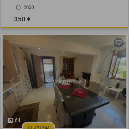
2000
350 €
Previous
Next
64
471294