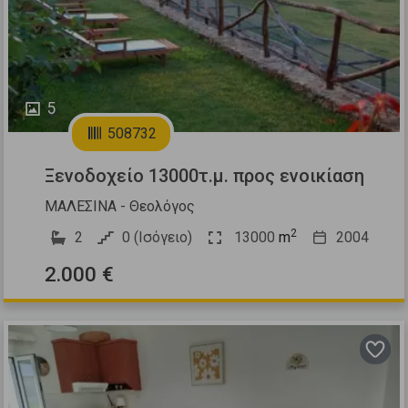
5
508732
Ξενοδοχείο 13000τ.μ. προς ενοικίαση
ΜΑΛΕΣΙΝΑ - Θεολόγος
2
2
0 (Ισόγειο)
13000
m
2004
2.000 €