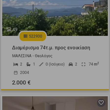
49
522930
Διαμέρισμα 74τ.μ. προς ενοικίαση
ΜΑΛΕΣΙΝΑ - Θεολόγος
2
2
1
0 (Ισόγειο)
2
74
m
2004
2.000 €