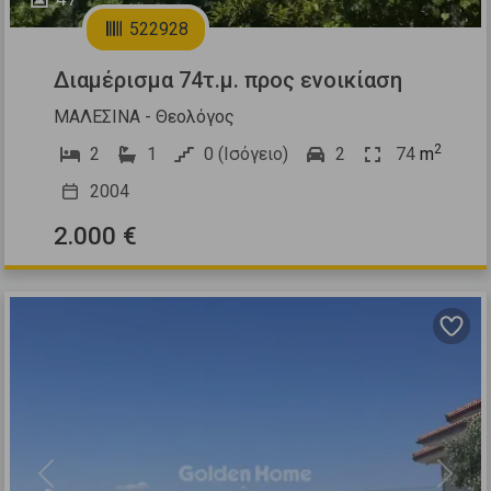
522928
Διαμέρισμα 74τ.μ. προς ενοικίαση
ΜΑΛΕΣΙΝΑ - Θεολόγος
2
2
1
0 (Ισόγειο)
2
74
m
2004
2.000 €
Previous
Next