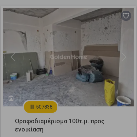
Previous
Next
11
507838
Οροφοδιαμέρισμα 100τ.μ. προς
ενοικίαση