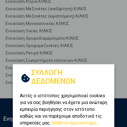
Ενοικίαση Κτίρια ΚΙΛΚΙΣ
Ενοικίαση Μεζονέτες (ανεξάρτητη) ΚΙΛΚΙΣ
Ενοικίαση Μεζονέτες (εφαπτόμενη) ΚΙΛΚΙΣ
Ενοικίαση Μονοκατοικίες ΚΙΛΚΙΣ
Ενοικίαση Οικίες ΚΙΛΚΙΣ
Ενοικίαση Οροφοδιαμερίσματα ΚΙΛΚΙΣ
Ενοικίαση Οροφομεζονέτες ΚΙΛΚΙΣ
Ενοικίαση Ρετιρέ ΚΙΛΚΙΣ
Ενοικίαση Συγκροτήματα κατοικιών ΚΙΛΚΙΣ
Ενοικίαση Υπόγεια ΚΙΛΚΙΣ
ΣΥΛΛΟΓΗ
Ενοικίαση Υπόσκαφα ΚΙΛΚΙΣ
ΔΕΔΟΜΕΝΩΝ
Ενοικίαση Υπολ. υψουν ΚΙΛΚΙΣ
Αυτός ο ιστότοπος χρησιμοποιεί cookies
για να σας βοηθήσει να έχετε μια ανώτερη
εμπειρία περιήγησης στον ιστότοπο
καθώς και να παρέχουμε αποδοτικά τις
Ενημερωθείτε
υπηρεσίες μας.
Μάθετε περισσότερα...