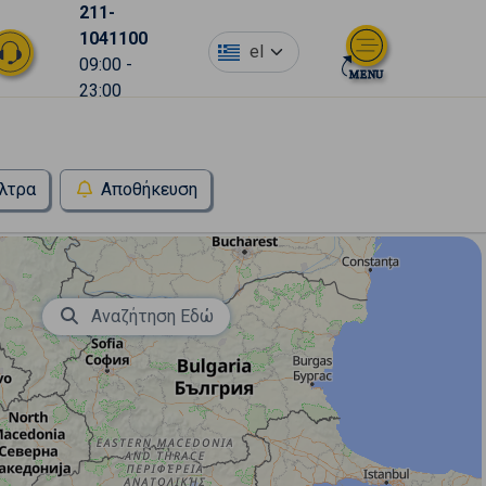
211-
1041100
el
09:00 -
23:00
λτρα
Αποθήκευση
Αναζήτηση Εδώ