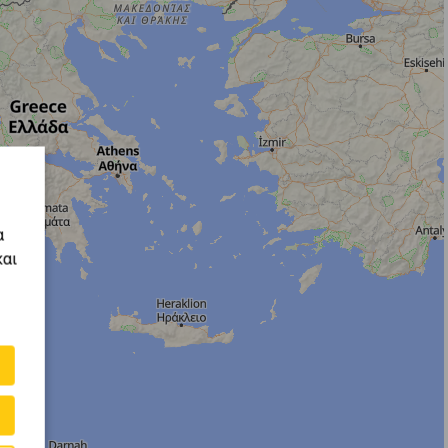
α
και