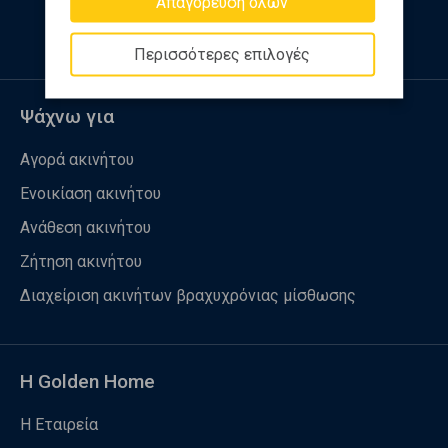
Απαγόρευση όλων
Περισσότερες επιλογές
Ψάχνω για
Αγορά ακινήτου
Ενοικίαση ακινήτου
Ανάθεση ακινήτου
Ζήτηση ακινήτου
Διαχείριση ακινήτων βραχυχρόνιας μίσθωσης
Η Golden Home
Η Εταιρεία