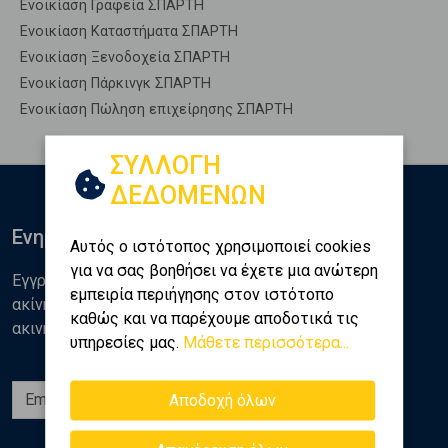
Ενοικίαση Γραφεία ΣΠΑΡΤΗ
Ενοικίαση Καταστήματα ΣΠΑΡΤΗ
Ενοικίαση Ξενοδοχεία ΣΠΑΡΤΗ
Ενοικίαση Πάρκινγκ ΣΠΑΡΤΗ
Ενοικίαση Πώληση επιχείρησης ΣΠΑΡΤΗ
ΣΥΛΛΟΓΗ
ΔΕΔΟΜΕΝΩΝ
Ενημερωθείτε
Αυτός ο ιστότοπος χρησιμοποιεί cookies
για να σας βοηθήσει να έχετε μια ανώτερη
Εγγραφείτε στο newsletter της Golden Home για νέα
εμπειρία περιήγησης στον ιστότοπο
ακίνητα, αναλύσεις και διάφορα θέματα της αγοράς
καθώς και να παρέχουμε αποδοτικά τις
ακινήτων
υπηρεσίες μας.
Μάθετε περισσότερα...
Εγγραφή
Αποδοχή όλων
Ακολουθήστε μας