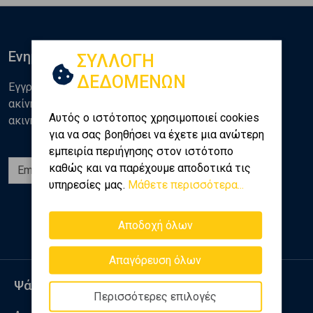
Ενημερωθείτε
ΣΥΛΛΟΓΗ
ΔΕΔΟΜΕΝΩΝ
Εγγραφείτε στο newsletter της Golden Home για νέα
ακίνητα, αναλύσεις και διάφορα θέματα της αγοράς
Αυτός ο ιστότοπος χρησιμοποιεί cookies
ακινήτων
για να σας βοηθήσει να έχετε μια ανώτερη
εμπειρία περιήγησης στον ιστότοπο
καθώς και να παρέχουμε αποδοτικά τις
Εγγραφή
υπηρεσίες μας.
Μάθετε περισσότερα...
Ακολουθήστε μας
Αποδοχή όλων
Απαγόρευση όλων
Ψάχνω για
Περισσότερες επιλογές