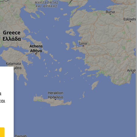
α
και