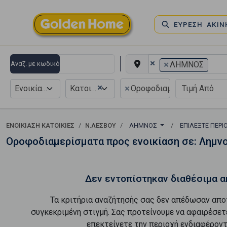
ΕΥΡΕΣΗ ΑΚΙ
×
×
Αναζ. με κωδικό
ΛΗΜΝΟΣ
×
×
Ενοικίαση
Κατοικία
Οροφοδιαμέρισμα
ΕΝΟΙΚΊΑΣΗ ΚΑΤΟΙΚΊΕΣ
Ν.ΛΕΣΒΟΥ
ΛΗΜΝΟΣ
ΕΠΙΛΈΞΤΕ ΠΕΡ
Οροφοδιαμερίσματα προς ενοικίαση σε: Λημν
Δεν εντοπίστηκαν διαθέσιμα α
Τα κριτήρια αναζήτησής σας δεν απέδωσαν απο
συγκεκριμένη στιγμή. Σας προτείνουμε να αφαιρέσετ
επεκτείνετε την περιοχή ενδιαφέροντ