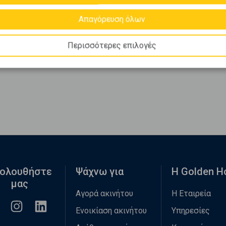
Απαγόρευση όλων
Περισσότερες επιλογές
ολουθήστε
Ψάχνω για
Η Golden 
μας
Αγορά ακινήτου
Η Εταιρεία
Ενοικίαση ακινήτου
Υπηρεσίες