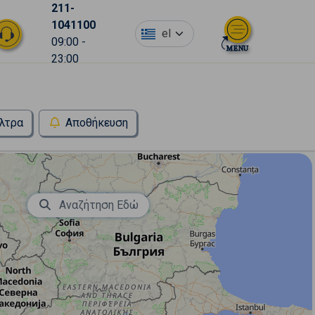
211-
1041100
el
09:00 -
23:00
λτρα
Αποθήκευση
Αναζήτηση Εδώ