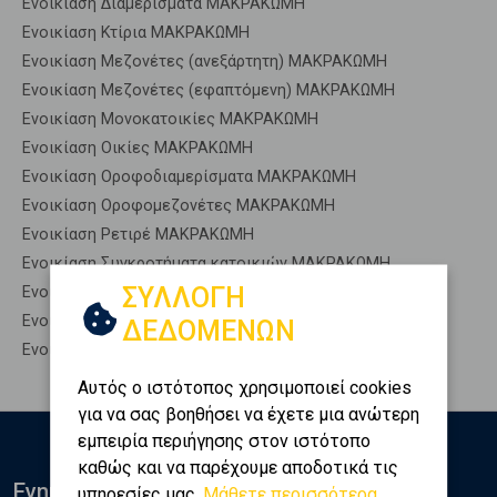
Ενοικίαση Διαμερίσματα ΜΑΚΡΑΚΩΜΗ
Ενοικίαση Κτίρια ΜΑΚΡΑΚΩΜΗ
Ενοικίαση Μεζονέτες (ανεξάρτητη) ΜΑΚΡΑΚΩΜΗ
Ενοικίαση Μεζονέτες (εφαπτόμενη) ΜΑΚΡΑΚΩΜΗ
Ενοικίαση Μονοκατοικίες ΜΑΚΡΑΚΩΜΗ
Ενοικίαση Οικίες ΜΑΚΡΑΚΩΜΗ
Ενοικίαση Οροφοδιαμερίσματα ΜΑΚΡΑΚΩΜΗ
Ενοικίαση Οροφομεζονέτες ΜΑΚΡΑΚΩΜΗ
Ενοικίαση Ρετιρέ ΜΑΚΡΑΚΩΜΗ
Ενοικίαση Συγκροτήματα κατοικιών ΜΑΚΡΑΚΩΜΗ
ΣΥΛΛΟΓΗ
Ενοικίαση Υπόγεια ΜΑΚΡΑΚΩΜΗ
Ενοικίαση Υπόσκαφα ΜΑΚΡΑΚΩΜΗ
ΔΕΔΟΜΕΝΩΝ
Ενοικίαση Υπολ. υψουν ΜΑΚΡΑΚΩΜΗ
Αυτός ο ιστότοπος χρησιμοποιεί cookies
για να σας βοηθήσει να έχετε μια ανώτερη
εμπειρία περιήγησης στον ιστότοπο
καθώς και να παρέχουμε αποδοτικά τις
Ενημερωθείτε
υπηρεσίες μας.
Μάθετε περισσότερα...