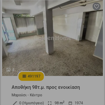
Previous
Next
4
491197
Αποθήκη 98τ.μ. προς ενοικίαση
Μαρούσι - Κέντρο
2
0 (Ημιυπόγειο)
98
m
1974