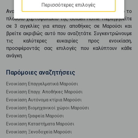
Περισσότερες επιλογές
Ανακαλύψτε
επαγγ. αποθήκες
σε
Μαρούσι
μέσα από το
πλούσιο χαρτοφυλάκιο της Golden Home. Περιηγηθείτε
σε
3
αγγελίες για
επαγγ. αποθήκες
σε
Μαρούσι
και
βρείτε ακριβώς αυτό που αναζητάτε. Συγκεντρώνουμε
τις καλύτερες ευκαιρίες προς
ενοικίαση
,
προσφέροντάς σας επιλογές που καλύπτουν κάθε
ανάγκη.
Παρόμοιες αναζητήσεις
Ενοικίαση Επαγγελματικά Μαρούσι
Ενοικίαση Επαγγ. Αποθήκες Μαρούσι
Ενοικίαση Αυτόνομα κτίρια Μαρούσι
Ενοικίαση Βιομηχανικοί χώροι Μαρούσι
Ενοικίαση Γραφεία Μαρούσι
Ενοικίαση Καταστήματα Μαρούσι
Ενοικίαση Ξενοδοχεία Μαρούσι