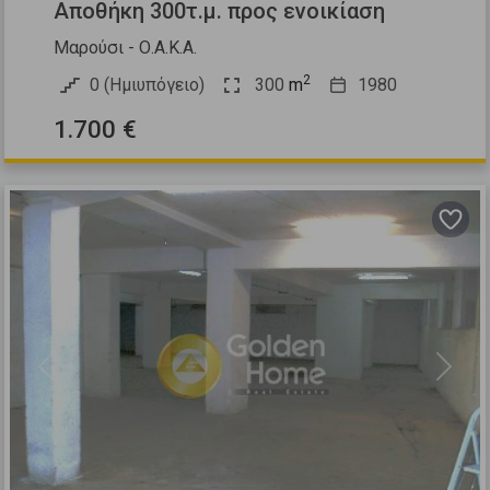
Αποθήκη 300τ.μ. προς ενοικίαση
Μαρούσι - Ο.Α.Κ.Α.
2
0 (Ημιυπόγειο)
300
m
1980
1.700 €
Previous
Next