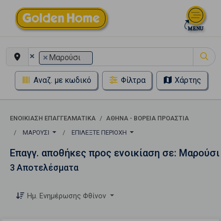
×
×
Μαρούσι
Αναζ. με κωδικό
Φίλτρα
Χάρτης
ΕΝΟΙΚΊΑΣΗ ΕΠΑΓΓΕΛΜΑΤΙΚΆ
ΑΘΉΝΑ - ΒΌΡΕΙΑ ΠΡΟΆΣΤΙΑ
ΜΑΡΟΎΣΙ
ΕΠΙΛΈΞΤΕ ΠΕΡΙΟΧΉ
Επαγγ. αποθήκες προς ενοικίαση σε: Μαρούσι
3 Αποτελέσματα
Ημ. Ενημέρωσης Φθίνον