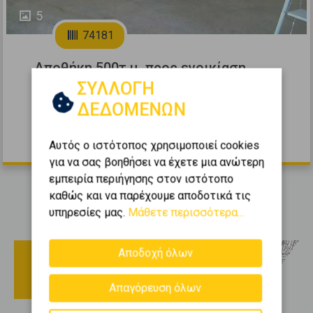
5
74181
Αποθήκη 500τ.μ. προς ενοικίαση
ΣΥΛΛΟΓΗ
Μαρούσι - Ψαλίδι
ΔΕΔΟΜΕΝΩΝ
2
0
0 (Ισόγειο)
500
m
1990
2.600 €
Αυτός ο ιστότοπος χρησιμοποιεί cookies
για να σας βοηθήσει να έχετε μια ανώτερη
εμπειρία περιήγησης στον ιστότοπο
καθώς και να παρέχουμε αποδοτικά τις
υπηρεσίες μας.
Μάθετε περισσότερα...
Εμφανίζονται
1-3
από
3
.
Αποδοχή όλων
Οδηγός αγοράς Μαρούσι
Απαγόρευση όλων