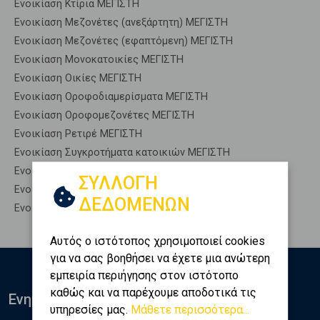
Ενοικίαση Κτίρια ΜΕΓΙΣΤΗ
Ενοικίαση Μεζονέτες (ανεξάρτητη) ΜΕΓΙΣΤΗ
Ενοικίαση Μεζονέτες (εφαπτόμενη) ΜΕΓΙΣΤΗ
Ενοικίαση Μονοκατοικίες ΜΕΓΙΣΤΗ
Ενοικίαση Οικίες ΜΕΓΙΣΤΗ
Ενοικίαση Οροφοδιαμερίσματα ΜΕΓΙΣΤΗ
Ενοικίαση Οροφομεζονέτες ΜΕΓΙΣΤΗ
Ενοικίαση Ρετιρέ ΜΕΓΙΣΤΗ
Ενοικίαση Συγκροτήματα κατοικιών ΜΕΓΙΣΤΗ
Ενοικίαση Υπόγεια ΜΕΓΙΣΤΗ
ΣΥΛΛΟΓΗ
Ενοικίαση Υπόσκαφα ΜΕΓΙΣΤΗ
ΔΕΔΟΜΕΝΩΝ
Ενοικίαση Υπολ. υψουν ΜΕΓΙΣΤΗ
Αυτός ο ιστότοπος χρησιμοποιεί cookies
για να σας βοηθήσει να έχετε μια ανώτερη
εμπειρία περιήγησης στον ιστότοπο
καθώς και να παρέχουμε αποδοτικά τις
Ενημερωθείτε
υπηρεσίες μας.
Μάθετε περισσότερα...