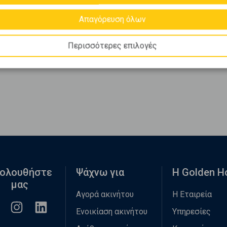
Απαγόρευση όλων
Περισσότερες επιλογές
ολουθήστε
Ψάχνω για
Η Golden 
μας
Αγορά ακινήτου
Η Εταιρεία
Ενοικίαση ακινήτου
Υπηρεσίες