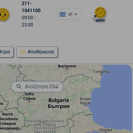
211-
1041100
el
09:00 -
23:00
λτρα
Αποθήκευση
Αναζήτηση Εδώ