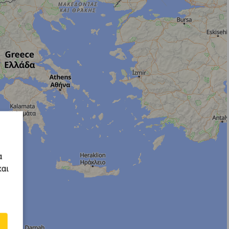
α
και