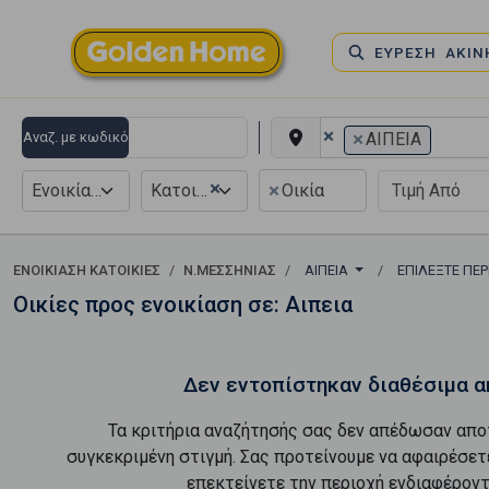
ΕΥΡΕΣΗ ΑΚΙ
×
×
Αναζ. με κωδικό
ΑΙΠΕΙΑ
×
×
Ενοικίαση
Κατοικία
Οικία
ΕΝΟΙΚΊΑΣΗ ΚΑΤΟΙΚΊΕΣ
Ν.ΜΕΣΣΗΝΙΑΣ
ΑΙΠΕΙΑ
ΕΠΙΛΈΞΤΕ ΠΕ
Οικίες προς ενοικίαση σε: Αιπεια
Δεν εντοπίστηκαν διαθέσιμα α
Τα κριτήρια αναζήτησής σας δεν απέδωσαν απο
συγκεκριμένη στιγμή. Σας προτείνουμε να αφαιρέσετ
επεκτείνετε την περιοχή ενδιαφέροντ