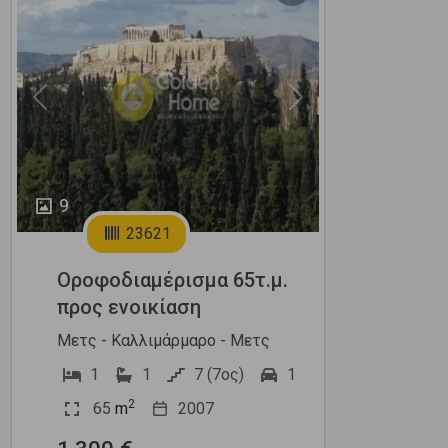
Previous
Next
9
23621
Οροφοδιαμέρισμα 65τ.μ.
προς ενοικίαση
Μετς - Καλλιμάρμαρο - Μετς
1
1
7 (7ος)
1
2
65
m
2007