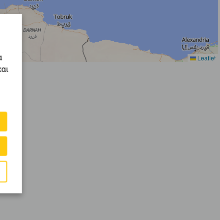
α
Leaflet
και