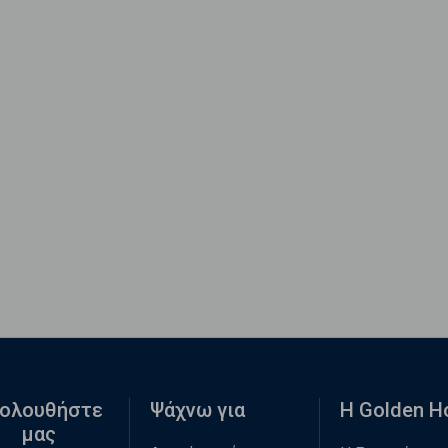
ολουθήστε
Ψάχνω για
Η Golden 
μας