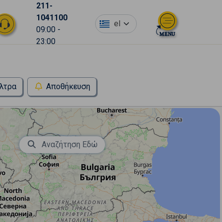
211-
1041100
el
09:00 -
23:00
λτρα
Αποθήκευση
Αναζήτηση Εδώ