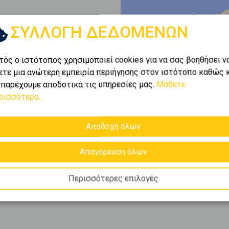
ΣΥΛΛΟΓΗ ΔΕΔΟΜΕΝΩΝ
ι
1-1
από
1
.
τός ο ιστότοπος χρησιμοποιεί cookies για να σας βοηθήσει ν
ετε μια ανώτερη εμπειρία περιήγησης στον ιστότοπο καθώς 
ρο
μέσα από το πλούσιο
 παρέχουμε αποδοτικά τις υπηρεσίες μας.
Μάθετε
ίες για
ρισσότερα...
 ακριβώς αυτό που
ρος
ενοικίαση
,
Αποδοχή όλων
.
Απαγόρευση όλων
Περισσότερες επιλογές