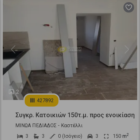
Previous
Next
2
427892
Συγκρ. Κατοικιών 150τ.μ. προς ενοικίαση
ΜΙΝΩΑ ΠΕΔΙΑΔΟΣ - Καστέλλι
2
3
3
0 (Ισόγειο)
3
150
m