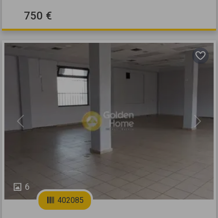
750 €
Previous
Next
6
402085