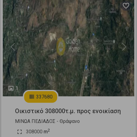
Previous
Next
1
337680
Οικιστικό 308000τ.μ. προς ενοικίαση
ΜΙΝΩΑ ΠΕΔΙΑΔΟΣ - Θράψανο
2
308000
m