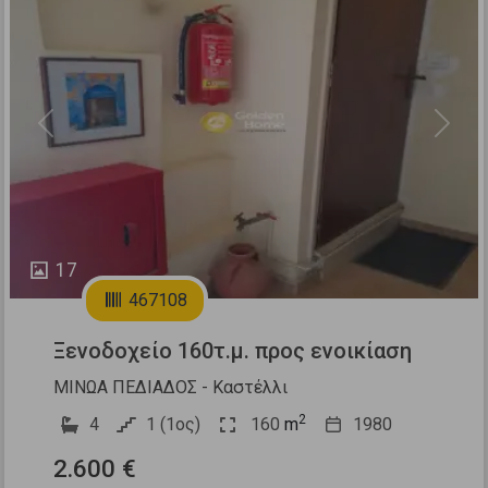
Previous
Next
17
467108
Ξενοδοχείο 160τ.μ. προς ενοικίαση
ΜΙΝΩΑ ΠΕΔΙΑΔΟΣ - Καστέλλι
2
4
1 (1ος)
160
m
1980
2.600 €