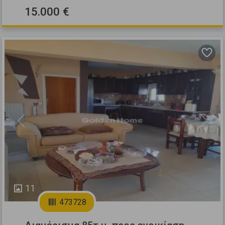
15.000 €
Previous
Next
11
473728