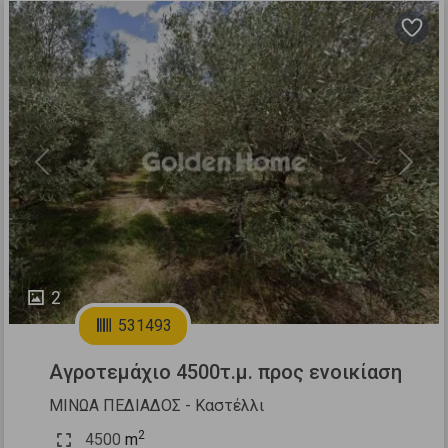
Previous
Next
2
531493
Αγροτεμάχιο 4500τ.μ. προς ενοικίαση
ΜΙΝΩΑ ΠΕΔΙΑΔΟΣ - Καστέλλι
2
4500
m