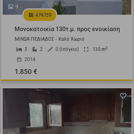
9
479759
Μονοκατοικία 130τ.μ. προς ενοικίαση
ΜΙΝΩΑ ΠΕΔΙΑΔΟΣ - Καλό Χωριό
2
3
2
0 (Ισόγειο)
130
m
2014
1.850 €