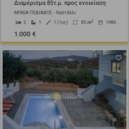
Διαμέρισμα 85τ.μ. προς ενοικίαση
ΜΙΝΩΑ ΠΕΔΙΑΔΟΣ - Καστέλλι
2
2
1
1 (1ος)
85
m
1980
1.000 €
Previous
Next