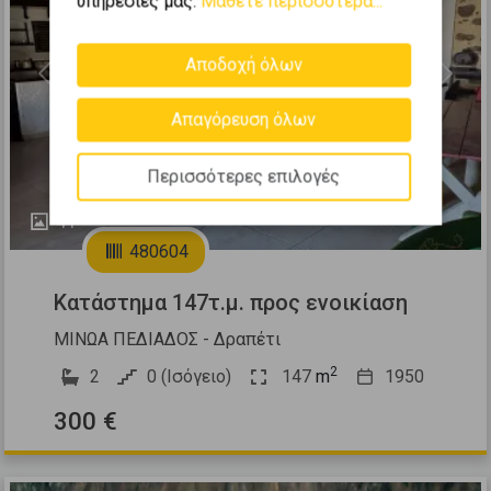
υπηρεσίες μας.
Μάθετε περισσότερα...
Αποδοχή όλων
Previous
Next
Απαγόρευση όλων
Περισσότερες επιλογές
41
480604
Κατάστημα 147τ.μ. προς ενοικίαση
ΜΙΝΩΑ ΠΕΔΙΑΔΟΣ - Δραπέτι
2
2
0 (Ισόγειο)
147
m
1950
300 €