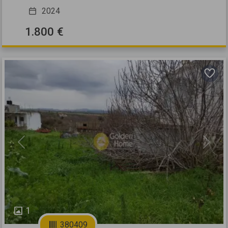
2024
1.800 €
Previous
Next
1
380409