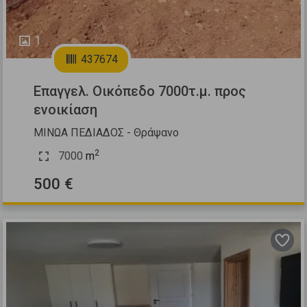
1
437674
Επαγγελ. Οικόπεδο 7000τ.μ. προς
ενοικίαση
ΜΙΝΩΑ ΠΕΔΙΑΔΟΣ - Θράψανο
2
7000
m
500 €