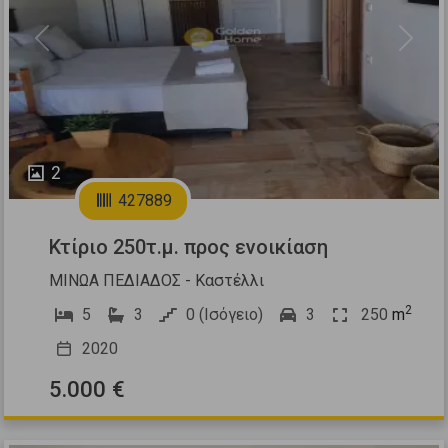
Previous
Next
2
427889
Κτίριο 250τ.μ. προς ενοικίαση
ΜΙΝΩΑ ΠΕΔΙΑΔΟΣ - Καστέλλι
2
5
3
0 (Ισόγειο)
3
250
m
2020
5.000 €