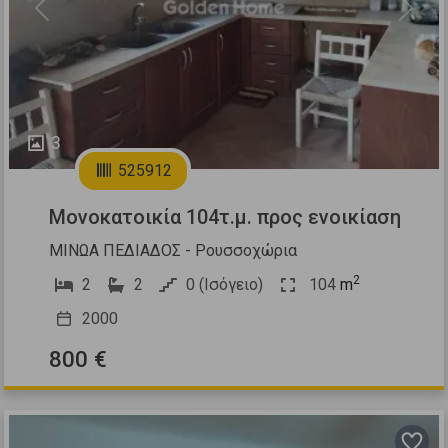
Previous
Next
3
525912
Μονοκατοικία 104τ.μ. προς ενοικίαση
ΜΙΝΩΑ ΠΕΔΙΑΔΟΣ - Ρουσσοχώρια
2
2
2
0 (Ισόγειο)
104
m
2000
800 €