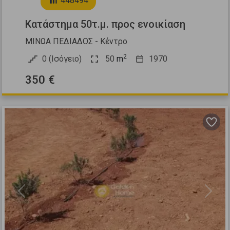
448494
Κατάστημα 50τ.μ. προς ενοικίαση
ΜΙΝΩΑ ΠΕΔΙΑΔΟΣ - Κέντρο
2
0 (Ισόγειο)
50
m
1970
350 €
Previous
Next