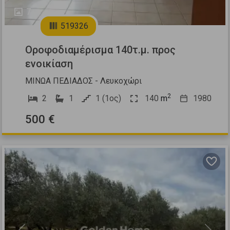
7
519326
Οροφοδιαμέρισμα 140τ.μ. προς
ενοικίαση
ΜΙΝΩΑ ΠΕΔΙΑΔΟΣ - Λευκοχώρι
2
2
1
1 (1ος)
140
m
1980
500 €