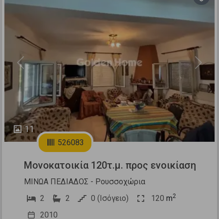
Previous
Next
11
526083
Μονοκατοικία 120τ.μ. προς ενοικίαση
ΜΙΝΩΑ ΠΕΔΙΑΔΟΣ - Ρουσσοχώρια
2
2
2
0 (Ισόγειο)
120
m
2010