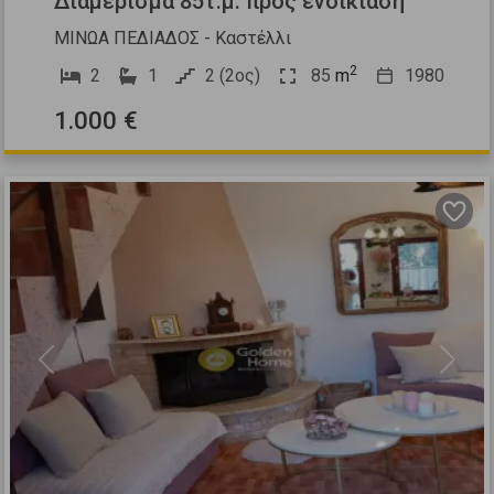
Διαμέρισμα 85τ.μ. προς ενοικίαση
ΜΙΝΩΑ ΠΕΔΙΑΔΟΣ - Καστέλλι
2
2
1
2 (2ος)
85
m
1980
1.000 €
Previous
Next