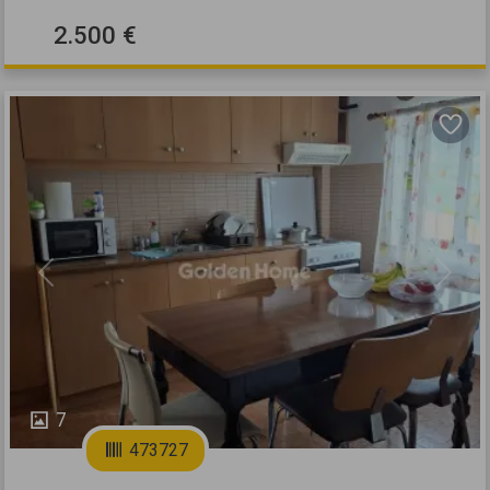
2.500 €
Previous
Next
7
473727