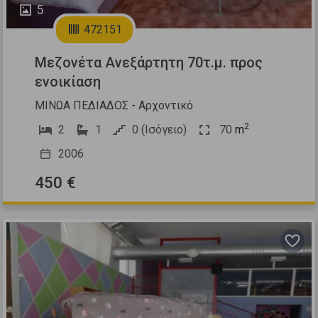
5
472151
Μεζονέτα Ανεξάρτητη 70τ.μ. προς
ενοικίαση
ΜΙΝΩΑ ΠΕΔΙΑΔΟΣ - Αρχοντικό
2
2
1
0 (Ισόγειο)
70
m
2006
450 €