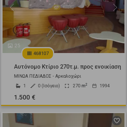
Previous
Next
25
468107
Αυτόνομο Κτίριο 270τ.μ. προς ενοικίαση
ΜΙΝΩΑ ΠΕΔΙΑΔΟΣ - Αρκαλοχώρι
2
1
0 (Ισόγειο)
270
m
1994
1.500 €