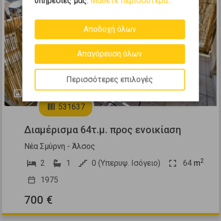
υπηρεσίες μας.
Μάθετε περισσότερα...
Αποδοχή όλων
Previous
Next
Απαγόρευση όλων
Περισσότερες επιλογές
19
531637
Διαμέρισμα 64τ.μ. προς ενοικίαση
Νέα Σμύρνη - Άλσος
2
2
1
0 (Υπερυψ. Ισόγειο)
64
m
1975
700 €