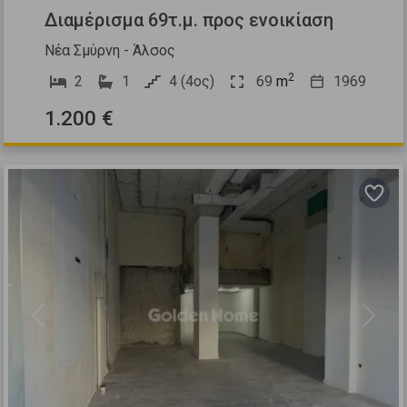
Διαμέρισμα 69τ.μ. προς ενοικίαση
Νέα Σμύρνη - Άλσος
2
2
1
4 (4ος)
69
m
1969
1.200 €
Previous
Next