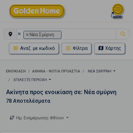
×
×
Νέα Σμύρνη
Αναζ. με κωδικό
Φίλτρα
Χάρτης
ΕΝΟΙΚΊΑΣΗ
ΑΘΉΝΑ - ΝΌΤΙΑ ΠΡΟΆΣΤΙΑ
ΝΈΑ ΣΜΎΡΝΗ
ΕΠΙΛΈΞΤΕ ΠΕΡΙΟΧΉ
Ακίνητα προς ενοικίαση σε: Νέα σμύρνη
78 Αποτελέσματα
Ημ. Ενημέρωσης Φθίνον