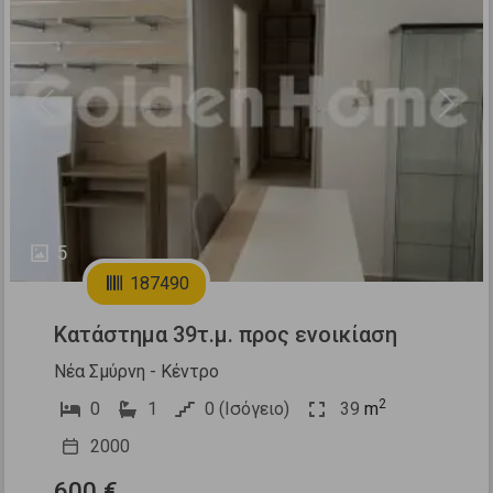
Previous
Next
5
187490
Κατάστημα 39τ.μ. προς ενοικίαση
Νέα Σμύρνη - Κέντρο
2
0
1
0 (Ισόγειο)
39
m
2000
600 €