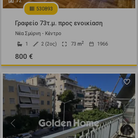
12
530893
Γραφείο 73τ.μ. προς ενοικίαση
Νέα Σμύρνη - Κέντρο
2
1
2 (2ος)
73
m
1966
800 €
Previous
Next