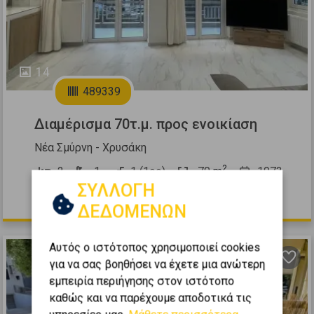
14
489339
Διαμέρισμα 70τ.μ. προς ενοικίαση
Νέα Σμύρνη - Χρυσάκη
2
2
1
1 (1ος)
70
m
1973
ΣΥΛΛΟΓΗ
900 €
ΔΕΔΟΜΕΝΩΝ
Αυτός ο ιστότοπος χρησιμοποιεί cookies
για να σας βοηθήσει να έχετε μια ανώτερη
εμπειρία περιήγησης στον ιστότοπο
καθώς και να παρέχουμε αποδοτικά τις