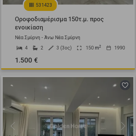
531423
Οροφοδιαμέρισμα 150τ.μ. προς
ενοικίαση
Νέα Σμύρνη - Άνω Νέα Σμύρνη
2
4
2
3 (3ος)
150
m
1990
1.500 €
Previous
Next