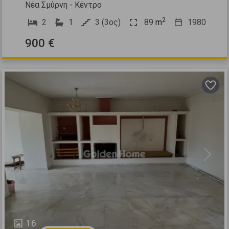
Νέα Σμύρνη - Κέντρο
2
2
1
3 (3ος)
89
m
1980
900 €
Previous
Next
16