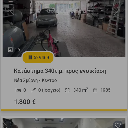
Previous
Next
16
529469
Κατάστημα 340τ.μ. προς ενοικίαση
Νέα Σμύρνη - Κέντρο
2
0
0 (Ισόγειο)
340
m
1985
1.800 €