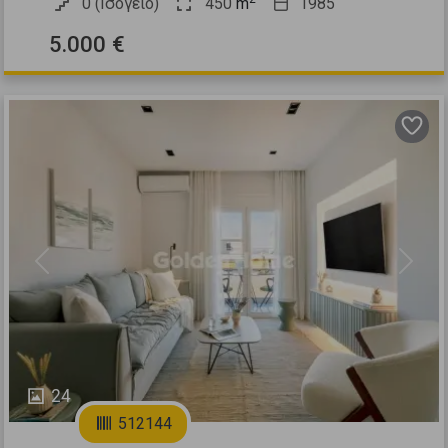
0 (Ισόγειο)
450
m
1985
5.000 €
Previous
Next
24
512144