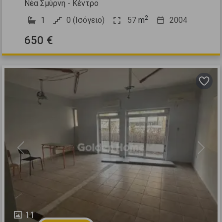
Νέα Σμύρνη - Κέντρο
2
1
0 (Ισόγειο)
57
m
2004
650 €
Previous
Next
11