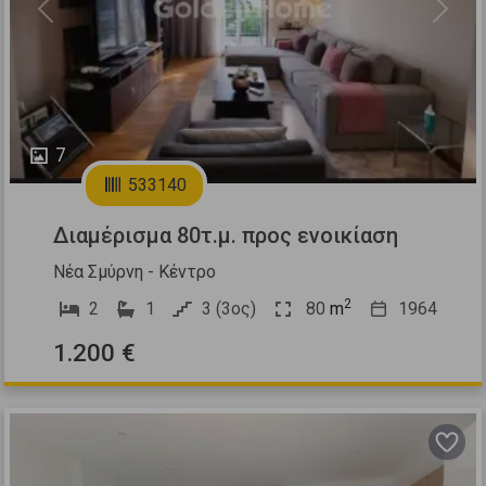
Previous
Next
7
533140
Διαμέρισμα 80τ.μ. προς ενοικίαση
Νέα Σμύρνη - Κέντρο
2
2
1
3 (3ος)
80
m
1964
1.200 €