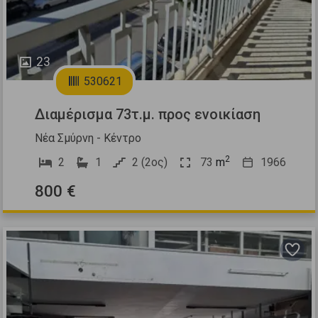
23
530621
Διαμέρισμα 73τ.μ. προς ενοικίαση
Νέα Σμύρνη - Κέντρο
2
2
1
2 (2ος)
73
m
1966
800 €