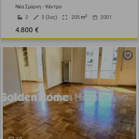
Νέα Σμύρνη - Κέντρο
2
2
3 (3ος)
205
m
2001
4.800 €
Previous
Next