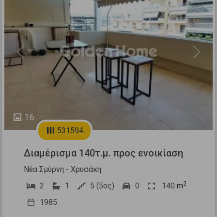
Previous
Next
16
531594
Διαμέρισμα 140τ.μ. προς ενοικίαση
Νέα Σμύρνη - Χρυσάκη
2
2
1
5 (5ος)
0
140
m
1985