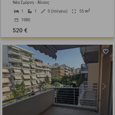
Νέα Σμύρνη - Άλσος
2
1
1
0 (Ισόγειο)
55
m
1980
520 €
Previous
Next