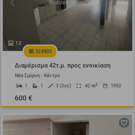
Previous
Next
12
524905
Διαμέρισμα 42τ.μ. προς ενοικίαση
Νέα Σμύρνη - Κέντρο
2
1
1
3 (3ος)
42
m
1992
600 €