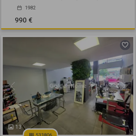
1982
990 €
Previous
Next
13
533806