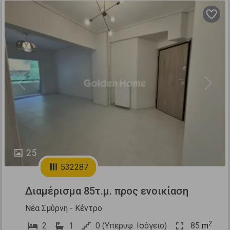
Previous
Next
25
532287
Διαμέρισμα 85τ.μ. προς ενοικίαση
Νέα Σμύρνη - Κέντρο
2
2
1
0 (Υπερυψ. Ισόγειο)
85
m