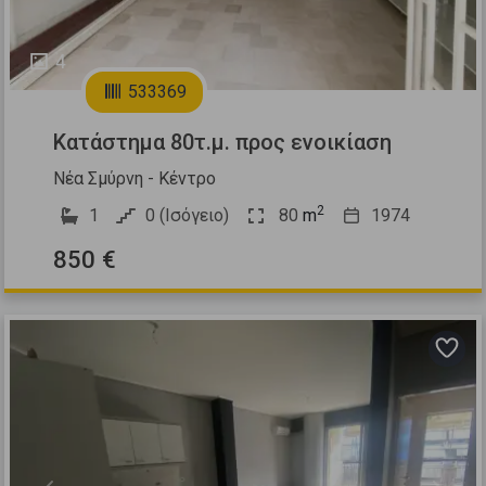
4
533369
Κατάστημα 80τ.μ. προς ενοικίαση
Νέα Σμύρνη - Κέντρο
2
1
0 (Ισόγειο)
80
m
1974
850 €