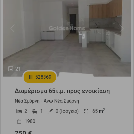
Previous
Next
21
528369
Διαμέρισμα 65τ.μ. προς ενοικίαση
Νέα Σμύρνη - Άνω Νέα Σμύρνη
2
2
1
0 (Ισόγειο)
65
m
1980
750 €