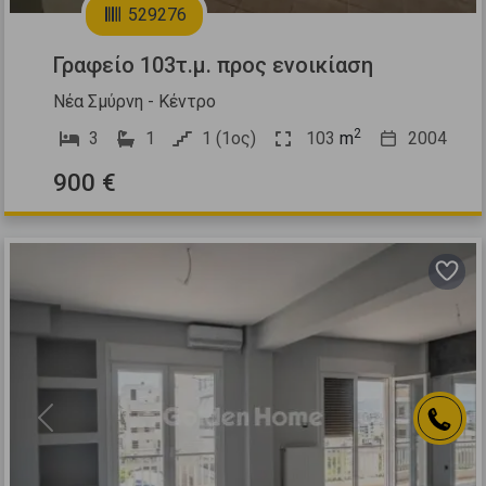
529276
Γραφείο 103τ.μ. προς ενοικίαση
Νέα Σμύρνη - Κέντρο
2
3
1
1 (1ος)
103
m
2004
900 €
Previous
Next