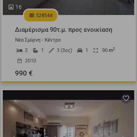
16
528544
Διαμέρισμα 90τ.μ. προς ενοικίαση
Νέα Σμύρνη - Κέντρο
2
2
1
3 (3ος)
1
90
m
2010
990 €