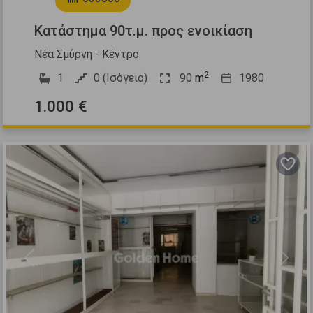
Κατάστημα 90τ.μ. προς ενοικίαση
Νέα Σμύρνη - Κέντρο
2
1
0 (Ισόγειο)
90
m
1980
1.000 €
Previous
Next