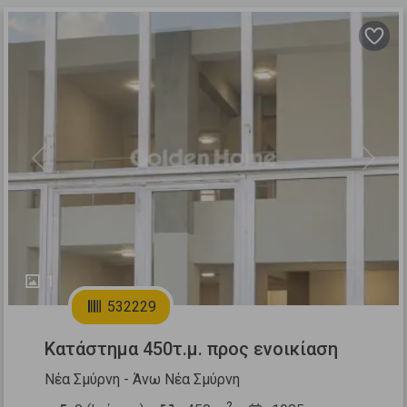
Previous
Next
1
532229
Κατάστημα 450τ.μ. προς ενοικίαση
Νέα Σμύρνη - Άνω Νέα Σμύρνη
2