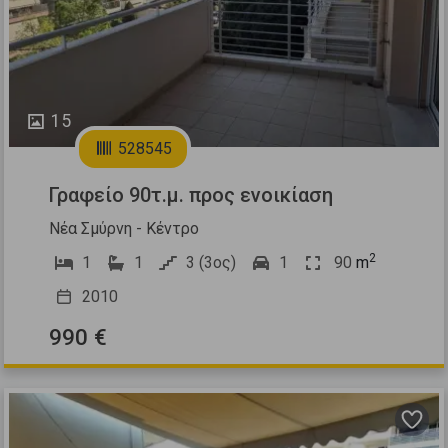
15
528545
Γραφείο 90τ.μ. προς ενοικίαση
Νέα Σμύρνη - Κέντρο
2
1
1
3 (3ος)
1
90
m
2010
990 €