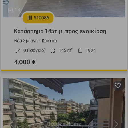
14
510086
Κατάστημα 145τ.μ. προς ενοικίαση
Νέα Σμύρνη - Κέντρο
2
0 (Ισόγειο)
145
m
1974
4.000 €
Previous
Next