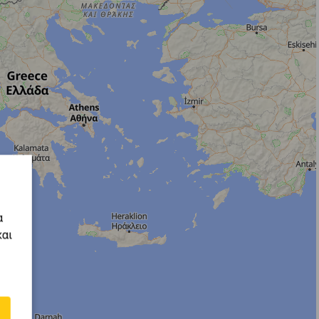
α
και