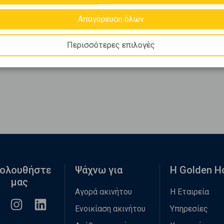
Απαγόρευση όλων
Περισσότερες επιλογές
ολουθήστε
Ψάχνω για
Η Golden 
μας
Αγορά ακινήτου
Η Εταιρεία
Ενοικίαση ακινήτου
Υπηρεσίες