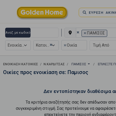
ΕΥΡΕΣΗ ΑΚΙ
×
×
Αναζ. με κωδικό
ΠΑΜΙΣΟΣ
×
×
Ενοικίαση
Κατοικία
Οικία
ΕΝΟΙΚΊΑΣΗ ΚΑΤΟΙΚΊΕΣ
Ν.ΚΑΡΔΙΤΣΑΣ
ΠΑΜΙΣΟΣ
ΕΠΙΛΈΞΤΕ 
Οικίες προς ενοικίαση σε: Παμισος
Δεν εντοπίστηκαν διαθέσιμα α
Τα κριτήρια αναζήτησής σας δεν απέδωσαν απο
συγκεκριμένη στιγμή. Σας προτείνουμε να αφαιρέσετ
επεκτείνετε την περιοχή ενδιαφέροντ