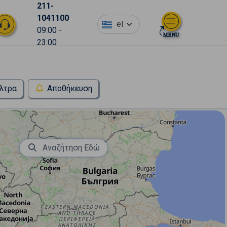
211-
1041100
el
09:00 -
23:00
λτρα
Αποθήκευση
Αναζήτηση Εδώ