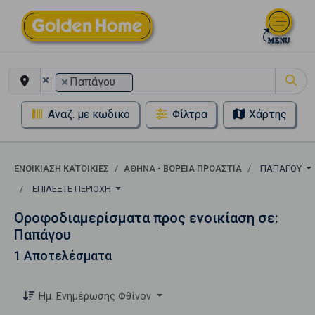
×
×
Παπάγου
Αναζ. με κωδικό
Φίλτρα
Χάρτης
ΕΝΟΙΚΊΑΣΗ ΚΑΤΟΙΚΊΕΣ
ΑΘΉΝΑ - ΒΌΡΕΙΑ ΠΡΟΆΣΤΙΑ
ΠΑΠΆΓΟΥ
ΕΠΙΛΈΞΤΕ ΠΕΡΙΟΧΉ
Οροφοδιαμερίσματα προς ενοικίαση σε:
Παπάγου
1 Αποτελέσματα
Ημ. Ενημέρωσης Φθίνον