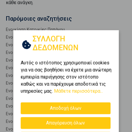
κάθε ανάγκη.
Παρόμοιες αναζητήσεις
Ενοικίαση Κατοικίες Παπάγου
ΣΥΛΛΟΓΗ
Ενοικίαση Αποθήκες Παπάγου
Ενοικίαση Γκαρσονιέρες Παπάγου
ΔΕΔΟΜΕΝΩΝ
Ενοικίαση Διαμερίσματα Παπάγου
Ενοικίαση Κτίρια Παπάγου
Αυτός ο ιστότοπος χρησιμοποιεί cookies
Ενοικίαση Μεζονέτες (ανεξάρτητη) Παπάγου
για να σας βοηθήσει να έχετε μια ανώτερη
Ενοικίαση Μεζονέτες (εφαπτόμενη) Παπάγου
εμπειρία περιήγησης στον ιστότοπο
Ενοικίαση Μονοκατοικίες Παπάγου
καθώς και να παρέχουμε αποδοτικά τις
υπηρεσίες μας.
Μάθετε περισσότερα...
Ενοικίαση Οικίες Παπάγου
Ενοικίαση Οροφοδιαμερίσματα Παπάγου
Ενοικίαση Οροφομεζονέτες Παπάγου
Αποδοχή όλων
Ενοικίαση Ρετιρέ Παπάγου
Ενοικίαση Συγκροτήματα κατοικιών Παπάγου
Απαγόρευση όλων
Ενοικίαση Υπόγεια Παπάγου