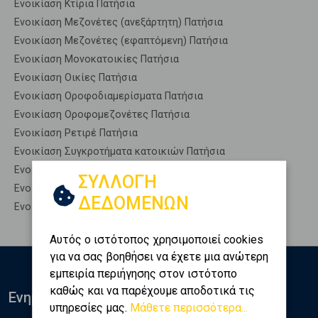
Ενοικίαση Κτίρια Πατήσια
Ενοικίαση Μεζονέτες (ανεξάρτητη) Πατήσια
Ενοικίαση Μεζονέτες (εφαπτόμενη) Πατήσια
Ενοικίαση Μονοκατοικίες Πατήσια
Ενοικίαση Οικίες Πατήσια
Ενοικίαση Οροφοδιαμερίσματα Πατήσια
Ενοικίαση Οροφομεζονέτες Πατήσια
Ενοικίαση Ρετιρέ Πατήσια
Ενοικίαση Συγκροτήματα κατοικιών Πατήσια
Ενοικίαση Υπόγεια Πατήσια
ΣΥΛΛΟΓΗ
Ενοικίαση Υπόσκαφα Πατήσια
ΔΕΔΟΜΕΝΩΝ
Ενοικίαση Υπολ. υψουν Πατήσια
Αυτός ο ιστότοπος χρησιμοποιεί cookies
για να σας βοηθήσει να έχετε μια ανώτερη
εμπειρία περιήγησης στον ιστότοπο
καθώς και να παρέχουμε αποδοτικά τις
Ενημερωθείτε
υπηρεσίες μας.
Μάθετε περισσότερα...